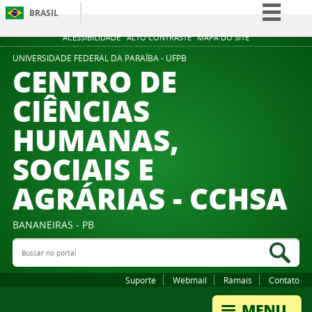
BRASIL
Simplifique!
ACESSIBILIDADE
ALTO CONTRASTE
MAPA DO SITE
Comunica BR
UNIVERSIDADE FEDERAL DA PARAÍBA - UFPB
CENTRO DE
Participe
CIÊNCIAS
Acesso à informação
HUMANAS,
Legislação
Canais
SOCIAIS E
AGRÁRIAS - CCHSA
BANANEIRAS - PB
Buscar no portal
Bus
Suporte
Webmail
Ramais
Contato