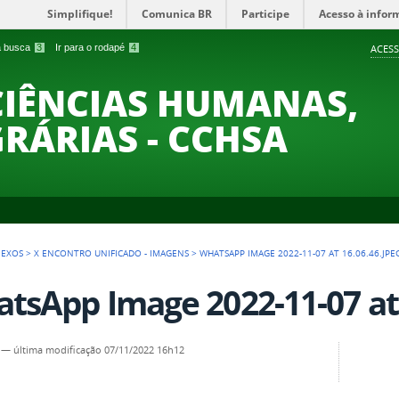
Simplifique!
Comunica BR
Participe
Acesso à infor
 a busca
3
Ir para o rodapé
4
ACESS
CIÊNCIAS HUMANAS,
GRÁRIAS - CCHSA
NEXOS
>
X ENCONTRO UNIFICADO - IMAGENS
>
WHATSAPP IMAGE 2022-11-07 AT 16.06.46.JPE
tsApp Image 2022-11-07 at 
—
última modificação
07/11/2022 16h12