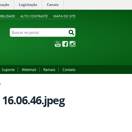
mação
Legislação
Canais
IBILIDADE
ALTO CONTRASTE
MAPA DO SITE
Buscar no portal
Buscar no portal
YouTube
Facebook
Instagram
Suporte
Webmail
Ramais
Contato
G
16.06.46.jpeg