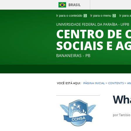
BRASIL
Ir para o conteúdo
1
Ir para o menu
2
Ir para
UNIVERSIDADE FEDERAL DA PARAÍBA - UFPB
CENTRO DE 
SOCIAIS E A
BANANEIRAS - PB
VOCÊ ESTÁ AQUI:
PÁGINA INICIAL
>
CONTENTS
>
A
Wha
por
Tarcisio