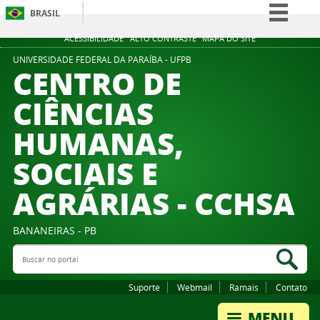
BRASIL
Simplifique!
ACESSIBILIDADE
ALTO CONTRASTE
MAPA DO SITE
Comunica BR
UNIVERSIDADE FEDERAL DA PARAÍBA - UFPB
CENTRO DE
Participe
CIÊNCIAS
Acesso à informação
HUMANAS,
Legislação
Canais
SOCIAIS E
AGRÁRIAS - CCHSA
BANANEIRAS - PB
Buscar no portal
Bus
Suporte
Webmail
Ramais
Contato