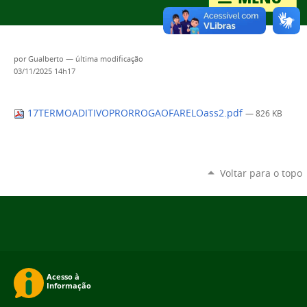
por
Gualberto
—
última modificação
03/11/2025 14h17
17TERMOADITIVOPRORROGAOFARELOass2.pdf
— 826 KB
Voltar para o topo