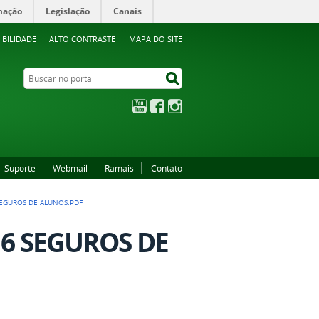
mação
Legislação
Canais
IBILIDADE
ALTO CONTRASTE
MAPA DO SITE
Buscar no portal
Buscar no portal
YouTube
Facebook
Instagram
Suporte
Webmail
Ramais
Contato
SEGUROS DE ALUNOS.PDF
16 SEGUROS DE