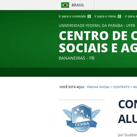
BRASIL
Ir para o conteúdo
1
Ir para o menu
2
Ir para
UNIVERSIDADE FEDERAL DA PARAÍBA - UFPB
CENTRO DE 
SOCIAIS E A
BANANEIRAS - PB
VOCÊ ESTÁ AQUI:
PÁGINA INICIAL
>
CONTENTS
>
A
CON
AL
por
Gualber