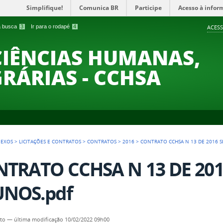
Simplifique!
Comunica BR
Participe
Acesso à infor
 a busca
3
Ir para o rodapé
4
ACESS
CIÊNCIAS HUMANAS,
GRÁRIAS - CCHSA
NEXOS
>
LICITAÇÕES E CONTRATOS
>
CONTRATOS
>
2016
>
CONTRATO CCHSA N 13 DE 2016 
TRATO CCHSA N 13 DE 20
UNOS.pdf
to
—
última modificação
10/02/2022 09h00