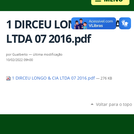
1 DIRCEU LONGO & CIA
LTDA 07 2016.pdf
por
Gualberto
—
última modificação
10/02/2022 09h00
1 DIRCEU LONGO & CIA LTDA 07 2016.pdf
— 276 KB
Voltar para o topo