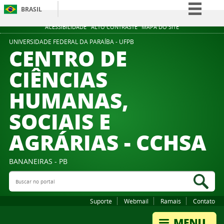
BRASIL
Simplifique!
ACESSIBILIDADE
ALTO CONTRASTE
MAPA DO SITE
Comunica BR
UNIVERSIDADE FEDERAL DA PARAÍBA - UFPB
CENTRO DE
Participe
CIÊNCIAS
Acesso à informação
HUMANAS,
Legislação
Canais
SOCIAIS E
AGRÁRIAS - CCHSA
BANANEIRAS - PB
Buscar no portal
Bus
Suporte
Webmail
Ramais
Contato