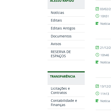
ACESSO RÁPIDO
por
publicado
03/02/
Notícias
Tarcisio
10h51
Editais
Notícia
Editais Antigos
Documentos
Avisos
por
publicado
21/12/
RESERVA DE
Tarcisio
10h46
ESPAÇOS
Notícia
TRANSPARÊNCIA
por
publicado
13/12/
Licitações e
Tarcisio
Contratos
11h13
Contabilidade e
Notícia
Finanças