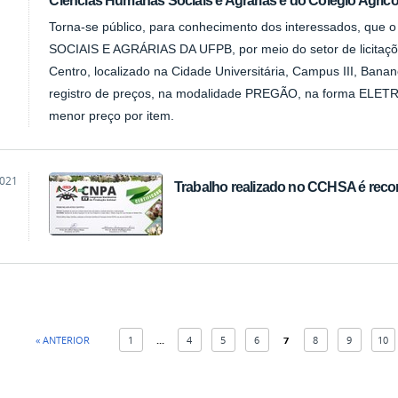
Torna-se público, para conhecimento dos interessados, 
SOCIAIS E AGRÁRIAS DA UFPB, por meio do setor de licitaçõ
Centro, localizado na Cidade Universitária, Campus III, Banane
registro de preços, na modalidade PREGÃO, na forma ELETR
menor preço por item.
2021
Trabalho realizado no CCHSA é recon
« ANTERIOR
1
...
4
5
6
7
8
9
10