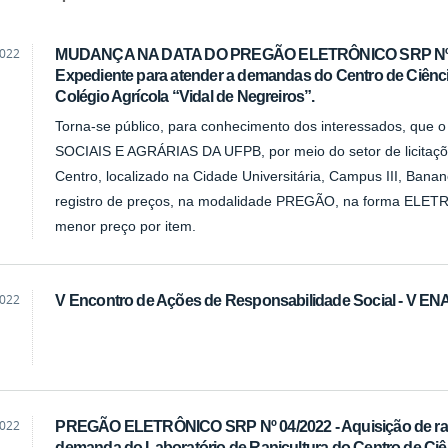
2022
MUDANÇA NA DATA DO PREGÃO ELETRÔNICO SRP Nº 05/2
Expediente para atender a demandas do Centro de Ciênci
Colégio Agrícola “Vidal de Negreiros”.
Torna-se público, para conhecimento dos interessados, 
SOCIAIS E AGRÁRIAS DA UFPB, por meio do setor de licitaçõ
Centro, localizado na Cidade Universitária, Campus III, Banane
registro de preços, na modalidade PREGÃO, na forma ELETR
menor preço por item.
2022
V Encontro de Ações de Responsabilidade Social - V E
2022
PREGÃO ELETRÔNICO SRP Nº 04/2022 - Aquisição de raç
demanda do Laboratório de Ranicultura do Centro de Ciê