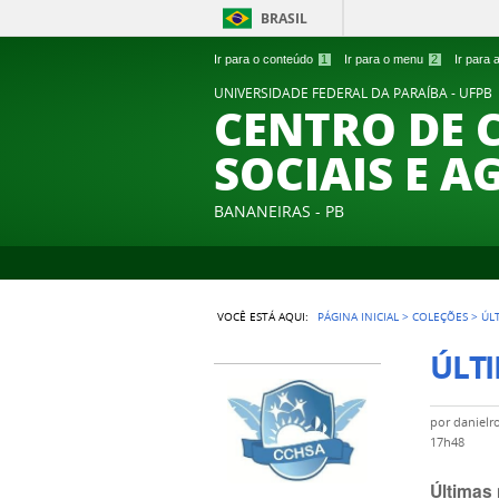
BRASIL
Ir para o conteúdo
1
Ir para o menu
2
Ir para
UNIVERSIDADE FEDERAL DA PARAÍBA - UFPB
CENTRO DE 
SOCIAIS E A
BANANEIRAS - PB
VOCÊ ESTÁ AQUI:
PÁGINA INICIAL
>
COLEÇÕES
>
ÚL
ÚLTI
por
danielr
17h48
Últimas 