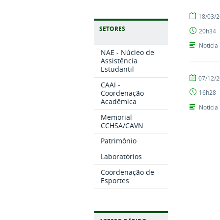
por
publicado
18/03/
Tarcisio
SETORES
20h34
Notícia
NAE - Núcleo de
Assistência
Estudantil
por
publicado
07/12/
CAAI -
CCHSA
Coordenação
16h28
Acadêmica
Notícia
Memorial
CCHSA/CAVN
Patrimônio
Laboratórios
Coordenação de
Esportes