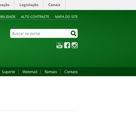
mação
Legislação
Canais
IBILIDADE
ALTO CONTRASTE
MAPA DO SITE
Buscar no portal
Buscar no portal
YouTube
Facebook
Instagram
Suporte
Webmail
Ramais
Contato