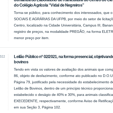
do Colégio Agrícola “Vidal de Negreiros”
Torna-se público, para conhecimento dos interessados, 
SOCIAIS E AGRÁRIAS DA UFPB, por meio do setor de licitaçõ
Centro, localizado na Cidade Universitária, Campus III, Banane
registro de preços, na modalidade PREGÃO, na forma ELETR
menor preço por item.
2022
Leilão Público nº 02/2021, na forma presencial, objetivando
bovinos
Tendo em vista os valores de avaliação dos animais que c
86, objeto de desfazimento, conforme ato publicado no D.O.
Página 79, justificado pela necessidade do estabelecimento d
Leilão de Bovinos, dentro de um princípio técnico proporcional
estabelecido o deságio de 40% e 30%, para animais classif
EXECEDENTE, respectivamente, conforme Aviso de Retificaçã
em sua Seção 3, Página 102.