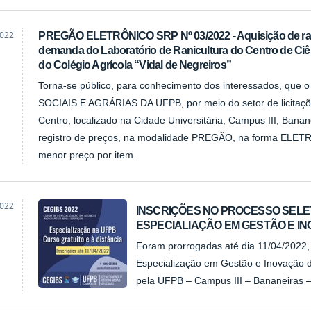
2022
PREGÃO ELETRÔNICO SRP Nº 03/2022 - Aquisição de raç
demanda do Laboratório de Ranicultura do Centro de Ciê
do Colégio Agrícola “Vidal de Negreiros”
Torna-se público, para conhecimento dos interessados, 
SOCIAIS E AGRÁRIAS DA UFPB, por meio do setor de licitaçõ
Centro, localizado na Cidade Universitária, Campus III, Banane
registro de preços, na modalidade PREGÃO, na forma ELETR
menor preço por item.
2022
INSCRIÇÕES NO PROCESSO SELE
ESPECIALIAÇÃO EM GESTÃO E IN
Foram prorrogadas até dia 11/04/2022, 
Especialização em Gestão e Inovação d
pela UFPB – Campus III – Bananeiras –