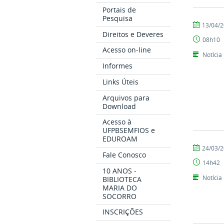
Portais de
Pesquisa
por
publicado
13/04/
CCHSA
Direitos e Deveres
08h10
Acesso on-line
Notícia
Informes
Links Úteis
Arquivos para
Download
Acesso à
UFPBSEMFIOS e
EDUROAM
por
publicado
24/03/
Fale Conosco
Tarcisio
14h42
10 ANOS -
Notícia
BIBLIOTECA
MARIA DO
SOCORRO
INSCRIÇÕES