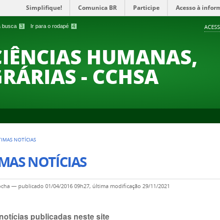
Simplifique!
Comunica BR
Participe
Acesso à infor
 a busca
3
Ir para o rodapé
4
ACESS
CIÊNCIAS HUMANAS,
GRÁRIAS - CCHSA
TIMAS NOTÍCIAS
MAS NOTÍCIAS
ocha
—
publicado
01/04/2016 09h27,
última modificação
29/11/2021
notícias publicadas neste site