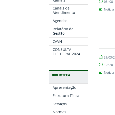
Ramais
08h08
Canais de
Notícia
Atendimento
Agendas
Relatório de
Gestão
CAVN
CONSULTA
ELEITORAL 2024
por
publicado
29/03/
Tarcisio
10h28
Notícia
BIBLIOTECA
Apresentação
Estrutura Física
Serviços
Normas