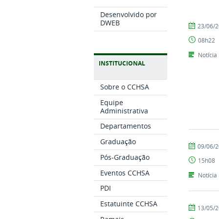
Desenvolvido por
DWEB
por
publicado
23/06/
CCHSA
08h22
Notícia
INSTITUCIONAL
Sobre o CCHSA
Equipe
Administrativa
Departamentos
Graduação
por
publicado
09/06/
Tarcisio
Pós-Graduação
15h08
Eventos CCHSA
Notícia
PDI
Estatuinte CCHSA
por
publicado
13/05/
CCHSA