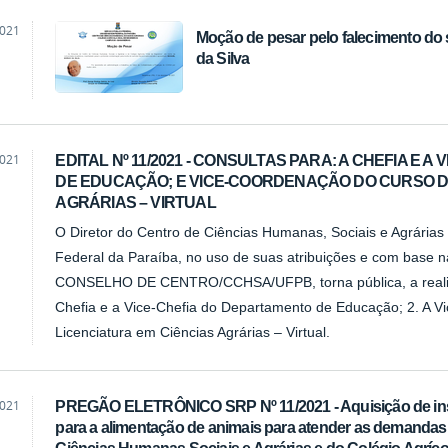
2021
Moção de pesar pelo falecimento do
da Silva
2021
EDITAL Nº 11/2021 - CONSULTAS PARA: A CHEFIA E 
DE EDUCAÇÃO; E VICE-COORDENAÇÃO DO CURSO DE
AGRÁRIAS – VIRTUAL
O Diretor do Centro de Ciências Humanas, Sociais e Agrária
Federal da Paraíba, no uso de suas atribuições e com base
CONSELHO DE CENTRO/CCHSA/UFPB, torna pública, a reali
Chefia e a Vice-Chefia do Departamento de Educação; 2. A 
Licenciatura em Ciências Agrárias – Virtual.
2021
PREGÃO ELETRÔNICO SRP Nº 11/2021 - Aquisição de ins
para a alimentação de animais para atender as demandas
Ciências Humanas Sociais e Agrárias e do Colégio Agríco