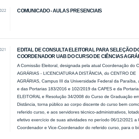
2022
COMUNICADO - AULAS PRESENCIAIS
2021
EDITAL DE CONSULTA ELEITORAL PARA SELEÇÃO D
COORDENADOR UAB DO CURSO DE CIÊNCIAS AGRÁRI
A Comissão Eleitoral, designada pela atual Coordenação
AGRÁRIAS - LICENCIATURA A DISTÂNCIA, do CENTRO DE
AGRÁRIAS, Campus III da Universidade Federal da Paraíba, a
e das Portarias 183/2016 e 102/2019 da CAPES e da Port
ELEITORAL e Resolução 34/2008 do Curso de Graduação em C
Distância, torna público ao corpo discente do curso bem com
referido curso, e aos servidores técnico-administrativos, lo
efetivo exercício de suas atividades no período 06/12/2021 a 
Coordenador e Vice-Coordenador do referido curso, para o b