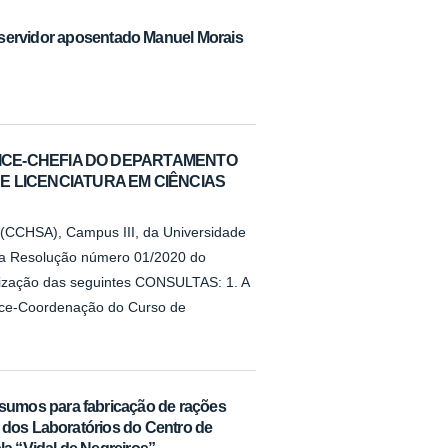
 servidor aposentado Manuel Morais
A VICE-CHEFIA DO DEPARTAMENTO
 LICENCIATURA EM CIÊNCIAS
s (CCHSA), Campus III, da Universidade
 na Resolução número 01/2020 do
zação das seguintes CONSULTAS: 1. A
Vice-Coordenação do Curso de
umos para fabricação de rações
 dos Laboratórios do Centro de
la “Vidal de Negreiros”