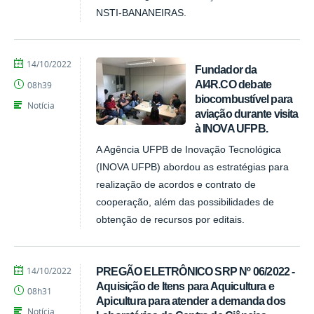
NSTI-BANANEIRAS.
por
publicado
14/10/2022
Fundador da
CCHSA
AI4R.CO debate
08h39
biocombustível para
Notícia
aviação durante visita
à INOVA UFPB.
A Agência UFPB de Inovação Tecnológica
(INOVA UFPB) abordou as estratégias para
realização de acordos e contrato de
cooperação, além das possibilidades de
obtenção de recursos por editais.
por
publicado
14/10/2022
PREGÃO ELETRÔNICO SRP Nº 06/2022 -
CCHSA
Aquisição de Itens para Aquicultura e
08h31
Apicultura para atender a demanda dos
Notícia