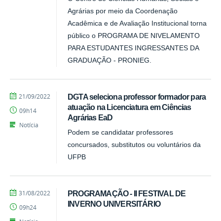
Agrárias por meio da Coordenação
Acadêmica e de Avaliação Institucional torna
público o PROGRAMA DE NIVELAMENTO
PARA ESTUDANTES INGRESSANTES DA
GRADUAÇÃO - PRONIEG.
por
publicado
21/09/2022
DGTA seleciona professor formador para
Tarcisio
atuação na Licenciatura em Ciências
09h14
Agrárias EaD
Notícia
Podem se candidatar professores
concursados, substitutos ou voluntários da
UFPB
por
publicado
31/08/2022
PROGRAMAÇÃO - II FESTIVAL DE
Tarcisio
INVERNO UNIVERSITÁRIO
09h24