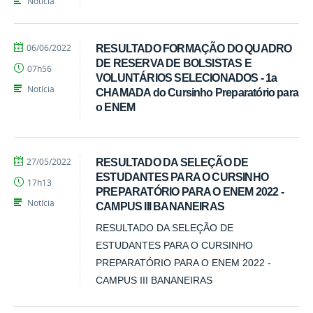
Notícia
por
publicado
06/06/2022
RESULTADO FORMAÇÃO DO QUADRO
Tarcisio
DE RESERVA DE BOLSISTAS E
07h56
VOLUNTÁRIOS SELECIONADOS - 1a
Notícia
CHAMADA do Cursinho Preparatório para
o ENEM
por
publicado
27/05/2022
RESULTADO DA SELEÇÃO DE
CCHSA
ESTUDANTES PARA O CURSINHO
17h13
PREPARATÓRIO PARA O ENEM 2022 -
Notícia
CAMPUS III BANANEIRAS
RESULTADO DA SELEÇÃO DE
ESTUDANTES PARA O CURSINHO
PREPARATÓRIO PARA O ENEM 2022 -
CAMPUS III BANANEIRAS