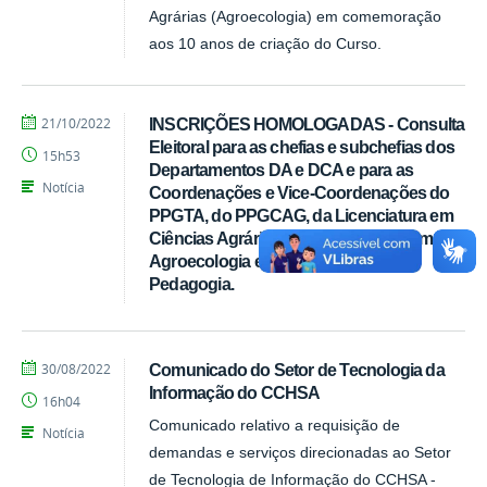
Agrárias (Agroecologia) em comemoração
aos 10 anos de criação do Curso.
por
publicado
21/10/2022
INSCRIÇÕES HOMOLOGADAS - Consulta
Tarcisio
Eleitoral para as chefias e subchefias dos
15h53
Departamentos DA e DCA e para as
Notícia
Coordenações e Vice-Coordenações do
PPGTA, do PPGCAG, da Licenciatura em
Ciências Agrárias, do Bacharelado em
Agroecologia e da Licenciatura em
Pedagogia.
por
publicado
30/08/2022
Comunicado do Setor de Tecnologia da
CCHSA
Informação do CCHSA
16h04
Comunicado relativo a requisição de
Notícia
demandas e serviços direcionadas ao Setor
de Tecnologia de Informação do CCHSA -