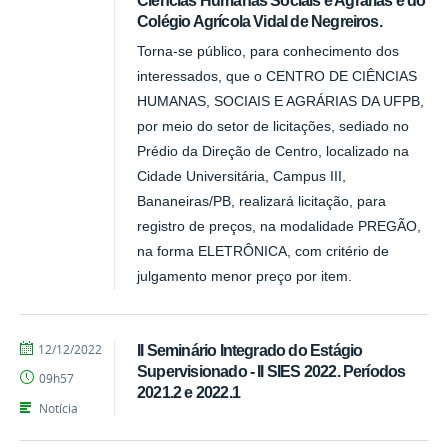
Colégio Agrícola Vidal de Negreiros.
Torna-se público, para conhecimento dos
interessados, que o CENTRO DE CIÊNCIAS
HUMANAS, SOCIAIS E AGRÁRIAS DA UFPB,
por meio do setor de licitações, sediado no
Prédio da Direção de Centro, localizado na
Cidade Universitária, Campus III,
Bananeiras/PB, realizará licitação, para
registro de preços, na modalidade PREGÃO,
na forma ELETRÔNICA, com critério de
julgamento menor preço por item.
por
publicado
12/12/2022
II Seminário Integrado do Estágio
Tarcisio
Supervisionado - II SIES 2022. Períodos
09h57
2021.2 e 2022.1
Notícia