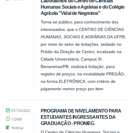
Laboratórios do Centro de Ciências
Humanas Sociais e Agrárias e do Colégio
Agrícola "Vidal de Negreiros"
Torna-se público, para conhecimento dos
interessados, que o CENTRO DE CIÊNCIAS
HUMANAS, SOCIAIS E AGRÁRIAS DA UFPB,
por meio do setor de licitações, sediado no
Prédio da Direção de Centro, localizado na
Cidade Universitária, Campus III,
Bananeiras/PB, realizará licitação, para
registro de preços, na modalidade PREGÃO,
na forma ELETRÔNICA, com critério de
julgamento menor preço por item.
por
publicado
07/10/2022
PROGRAMA DE NIVELAMENTO PARA
Tarcisio
ESTUDANTES INGRESSANTES DA
12h06
GRADUAÇÃO - PRONIEG.
Notícia
O Centro de Ciências Humanas, Sociais e