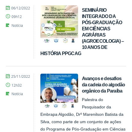
por
publicado
06/12/2022
SEMINÁRIO
Tarcisio
INTEGRADO DA
09h12
PÓS-GRADUAÇÃO
Notícia
EM CIÊNCIAS
AGRÁRIAS
(AGROECOLOGIA) –
10 ANOS DE
HISTÓRIA PPGCAG
por
publicado
25/11/2022
Avanços e desafios
CCHSA
da cadeia do algodão
12h32
orgânico da Paraíba
Notícia
Palestra do
Pesquisador da
Embrapa Algodão, Drº Marenilson Batista da
Silva, como parte de um conjunto de ações
do Programa de Pós-Graduação em Ciências