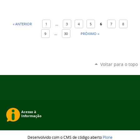
« ANTERIOR
1
...
3
4
5
6
7
8
9
...
30
PRÓXIMO »
Voltar para o topo
Desenvolvido com o CMS de código aberto
Plone