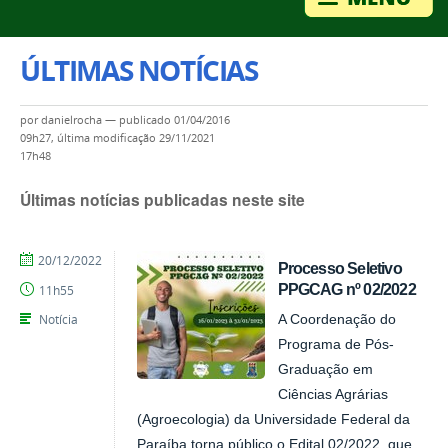
ÚLTIMAS NOTÍCIAS
por
danielrocha
—
publicado
01/04/2016
09h27,
última modificação
29/11/2021
17h48
Últimas notícias publicadas neste site
por
publicado
20/12/2022
Processo Seletivo
CCHSA
PPGCAG nº 02/2022
11h55
Notícia
A Coordenação do
Programa de Pós-
Graduação em
Ciências Agrárias
(Agroecologia) da Universidade Federal da
Paraíba torna público o Edital 02/2022, que