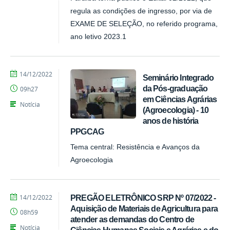
regula as condições de ingresso, por via de
EXAME DE SELEÇÃO, no referido programa,
ano letivo 2023.1
por
publicado
14/12/2022
Seminário Integrado
Tarcisio
da Pós-graduação
09h27
em Ciências Agrárias
Notícia
(Agroecologia) - 10
anos de história
PPGCAG
Tema central: Resistência e Avanços da
Agroecologia
por
publicado
14/12/2022
PREGÃO ELETRÔNICO SRP Nº 07/2022 -
Tarcisio
Aquisição de Materiais de Agricultura para
08h59
atender as demandas do Centro de
Notícia
Ciências Humanas Sociais e Agrárias e do