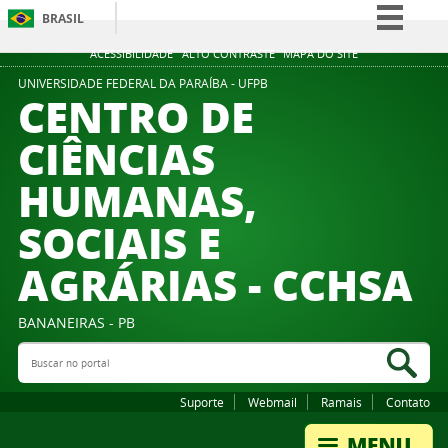
BRASIL
Simplifique!
ACESSIBILIDADE
ALTO CONTRASTE
MAPA DO SITE
Comunica BR
UNIVERSIDADE FEDERAL DA PARAÍBA - UFPB
CENTRO DE
Participe
CIÊNCIAS
Acesso à informação
HUMANAS,
Legislação
Canais
SOCIAIS E
AGRÁRIAS - CCHSA
BANANEIRAS - PB
Buscar no portal
Bus
Suporte
Webmail
Ramais
Contato