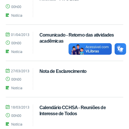
marcelosoares
00h00
Notícia
por
publicado
01/04/2013
Comunicado - Retorno das atividades
marcelosoares
acadêmicas
00h00
Notícia
por
publicado
27/03/2013
Nota de Esclarecimento
marcelosoares
00h00
Notícia
por
publicado
18/03/2013
Calendário CCHSA - Reuniões de
marcelosoares
Interesse de Todos
00h00
Notícia