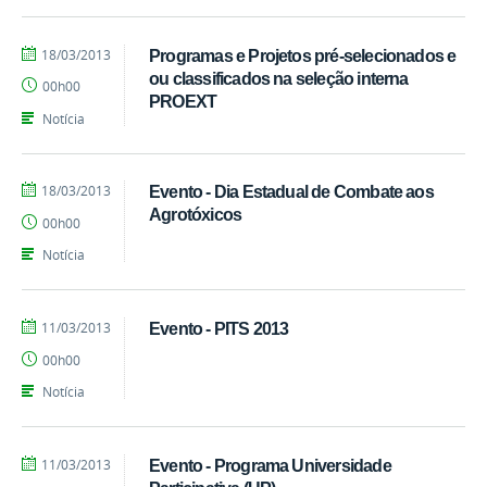
por
publicado
18/03/2013
Programas e Projetos pré-selecionados e
marcelosoares
ou classificados na seleção interna
00h00
PROEXT
Notícia
por
publicado
18/03/2013
Evento - Dia Estadual de Combate aos
marcelosoares
Agrotóxicos
00h00
Notícia
por
publicado
11/03/2013
Evento - PITS 2013
marcelosoares
00h00
Notícia
por
publicado
11/03/2013
Evento - Programa Universidade
marcelosoares