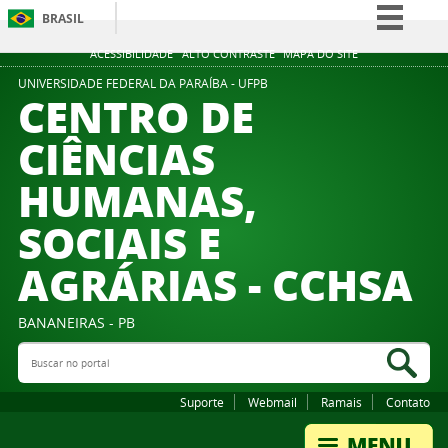
BRASIL
Simplifique!
ACESSIBILIDADE
ALTO CONTRASTE
MAPA DO SITE
Comunica BR
UNIVERSIDADE FEDERAL DA PARAÍBA - UFPB
CENTRO DE
Participe
CIÊNCIAS
Acesso à informação
HUMANAS,
Legislação
Canais
SOCIAIS E
AGRÁRIAS - CCHSA
BANANEIRAS - PB
Buscar no portal
Bus
Suporte
Webmail
Ramais
Contato