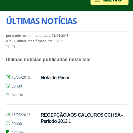
ÚLTIMAS NOTÍCIAS
por
danielrocha
—
publicado
01/04/2016
09h27,
última modificação
29/11/2021
17h48
Últimas notícias publicadas neste site
por
publicado
15/05/2013
Nota de Pesar
marcelosoares
00h00
Notícia
por
publicado
15/05/2013
RECEPÇÃO AOS CALOUROS CCHSA -
marcelosoares
Período 2013.1
00h00
Notícia