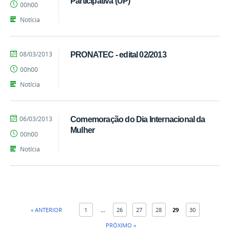
Participativa (UP)
00h00
Notícia
por
publicado
08/03/2013
PRONATEC - edital 02/2013
marcelosoares
00h00
Notícia
por
publicado
06/03/2013
Comemoração do Dia Internacional da
marcelosoares
Mulher
00h00
Notícia
« ANTERIOR
1
...
26
27
28
29
30
PRÓXIMO »