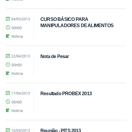
por
publicado
04/05/2013
CURSO BÁSICO PARA
marcelosoares
MANIPULADORES DE ALIMENTOS
00h00
Notícia
por
publicado
22/04/2013
Nota de Pesar
marcelosoares
00h00
Notícia
por
publicado
17/04/2013
Resultado PROBEX 2013
marcelosoares
00h00
Notícia
por
publicado
10/04/2013
Reunião - PITS 2013