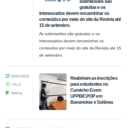
submissões são
gratuitas e os
interessados devem encaminhar os
conteúdos por meio do site da Revista até
15 de setembro.
As submissões são gratuitas e os
interessados devem encaminhar os
conteúdos por meio do site da Revista até 15
de setembro.
por
publicado
20/05/2026
Reabriram as inscrições
Tarcisio
para estudantes no
17h12
Cursinho Enem
Notícia
UFPB/CPOP em
Bananeiras e Solânea