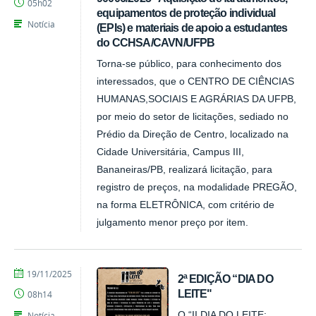
05h02
equipamentos de proteção individual
Notícia
(EPIs) e materiais de apoio a estudantes
do CCHSA/CAVN/UFPB
Torna-se público, para conhecimento dos
interessados, que o CENTRO DE CIÊNCIAS
HUMANAS,SOCIAIS E AGRÁRIAS DA UFPB,
por meio do setor de licitações, sediado no
Prédio da Direção de Centro, localizado na
Cidade Universitária, Campus III,
Bananeiras/PB, realizará licitação, para
registro de preços, na modalidade PREGÃO,
na forma ELETRÔNICA, com critério de
julgamento menor preço por item.
por
publicado
19/11/2025
2ª EDIÇÃO “DIA DO
CCHSA
LEITE"
08h14
Notícia
O “II DIA DO LEITE: