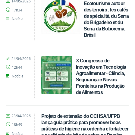
por
publicado
14/05/2026
Ecotourisme autour
Tarcisio
des terroirs : les cafés
17h34
de spécialité, du Serra
Notícia
do Brigadeiro et du
Serra da Boborema,
Brésil
por
publicado
24/04/2026
X Congresso de
Tarcisio
Inovação em Tecnologia
12h44
Agroalimentar - Ciência,
Notícia
Segurança e Novas
Fronteiras na Produção
de Alimentos
por
publicado
23/04/2026
Projeto de extensão do CCHSA/UFPB
Tarcisio
lança guia prático para promover boas
18h49
práticas de higiene na ordenha e fortalecer
Notícia
a qualidade do leite de cabra na Paraíba