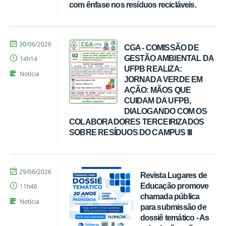
com ênfase nos resíduos recicláveis.
por
publicado
30/06/2026
CGA - COMISSÃO DE
Tarcisio
GESTÃO AMBIENTAL DA
14h14
UFPB REALIZA:
Notícia
JORNADA VERDE EM
AÇÃO: MÃOS QUE
CUIDAM DA UFPB,
DIALOGANDO COM OS
COLABORADORES TERCEIRIZADOS
SOBRE RESÍDUOS DO CAMPUS III
por
publicado
29/06/2026
Revista Lugares de
Tarcisio
Educação promove
11h46
chamada pública
Notícia
para submissão de
dossiê temático - As