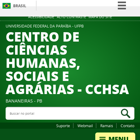
BRASIL
Simplifique!
ACESSIBILIDADE
ALTO CONTRASTE
MAPA DO SITE
Comunica BR
UNIVERSIDADE FEDERAL DA PARAÍBA - UFPB
CENTRO DE
Participe
CIÊNCIAS
Acesso à informação
HUMANAS,
Legislação
Canais
SOCIAIS E
AGRÁRIAS - CCHSA
BANANEIRAS - PB
Buscar no portal
Bus
Suporte
Webmail
Ramais
Contato