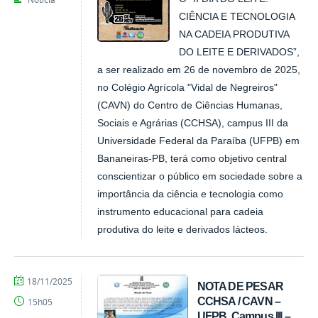
CIÊNCIA E TECNOLOGIA
NA CADEIA PRODUTIVA
DO LEITE E DERIVADOS”,
a ser realizado em 26 de novembro de 2025,
no Colégio Agrícola "Vidal de Negreiros"
(CAVN) do Centro de Ciências Humanas,
Sociais e Agrárias (CCHSA), campus III da
Universidade Federal da Paraíba (UFPB) em
Bananeiras-PB, terá como objetivo central
conscientizar o público em sociedade sobre a
importância da ciência e tecnologia como
instrumento educacional para cadeia
produtiva do leite e derivados lácteos.
por
publicado
18/11/2025
NOTA DE PESAR
Tarcisio
CCHSA / CAVN –
15h05
UFPB, Campus III –