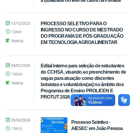
por
publicado
12/12/2025
PROCESSO SELETIVO PARA O
Tarcisio
INGRESSO NO CURSO DE MESTRADO
12h41
DO PROGRAMA DE PÓS-GRADUAÇÃO
Notícia
EM TECNOLOGIA AGROALIMENTAR
por
publicado
09/02/2026
Edital interno para seleção de estudantes
Tarcisio
do CCHSA, visando ao preenchimento de
15h24
vagas para atuação como discentes
Notícia
bolsistas e voluntários(as) no âmbito dos
Programas de Ensino PROLICEN E
PROTUT 2026
por
publicado
05/02/2026
Processo Seletivo -
Tarcisio
AIESEC em João Pessoa
15h13