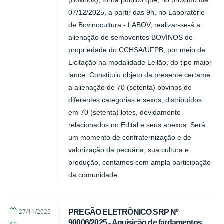
(Bovinos), torna público que, no próximo dia
07/12/2025, a partir das 9h, no Laboratório
de Bovinocultura - LABOV, realizar-se-á a
alienação de semoventes BOVINOS de
propriedade do CCHSA/UFPB, por meio de
Licitação na modalidade Leilão, do tipo maior
lance. Constituiu objeto da presente certame
a alienação de 70 (setenta) bovinos de
diferentes categorias e sexos, distribuídos
em 70 (setenta) lotes, devidamente
relacionados no Edital e seus anexos. Será
um momento de confraternização e de
valorização da pecuária, sua cultura e
produção, contamos com ampla participação
da comunidade.
por
publicado
27/11/2025
PREGÃO ELETRÔNICO SRP Nº
CCHSA
90006/2025 - Aquisição de fardamentos,