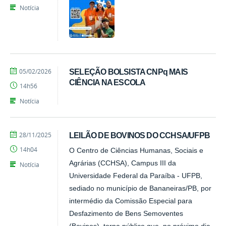
Notícia
por
publicado
05/02/2026
SELEÇÃO BOLSISTA CNPq MAIS
Tarcisio
CIÊNCIA NA ESCOLA
14h56
Notícia
por
publicado
28/11/2025
LEILÃO DE BOVINOS DO CCHSA/UFPB
CCHSA
14h04
O Centro de Ciências Humanas, Sociais e
Agrárias (CCHSA), Campus III da
Notícia
Universidade Federal da Paraíba - UFPB,
sediado no município de Bananeiras/PB, por
intermédio da Comissão Especial para
Desfazimento de Bens Semoventes