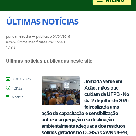
ÚLTIMAS NOTÍCIAS
por
danielrocha
—
publicado
01/04/2016
09h27,
última modificação
29/11/2021
17h48
Últimas notícias publicadas neste site
por
publicado
03/07/2026
Jornada Verde em
Tarcisio
Ação: mãos que
12h22
cuidam da UFPB - No
Notícia
dia 2 de julho de 2026
foi realizada uma
ação de capacitação e sensibilização
sobre a segregação e a destinação
ambientalmente adequada dos resíduos
sólidos gerados no CCHSA/CAVN/UFPB,