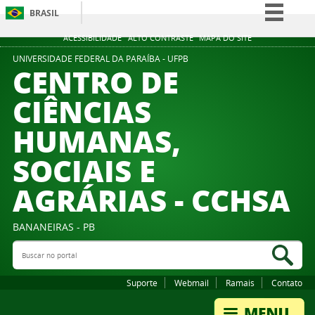
BRASIL
Simplifique!
ACESSIBILIDADE
ALTO CONTRASTE
MAPA DO SITE
Comunica BR
UNIVERSIDADE FEDERAL DA PARAÍBA - UFPB
CENTRO DE
Participe
CIÊNCIAS
Acesso à informação
HUMANAS,
Legislação
Canais
SOCIAIS E
AGRÁRIAS - CCHSA
BANANEIRAS - PB
Buscar no portal
Bus
Suporte
Webmail
Ramais
Contato