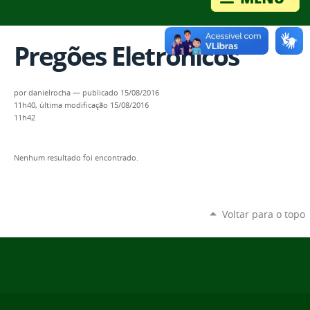
Pregões Eletrônicos
por
danielrocha
—
publicado
15/08/2016
11h40,
última modificação
15/08/2016
11h42
Nenhum resultado foi encontrado.
Voltar para o topo