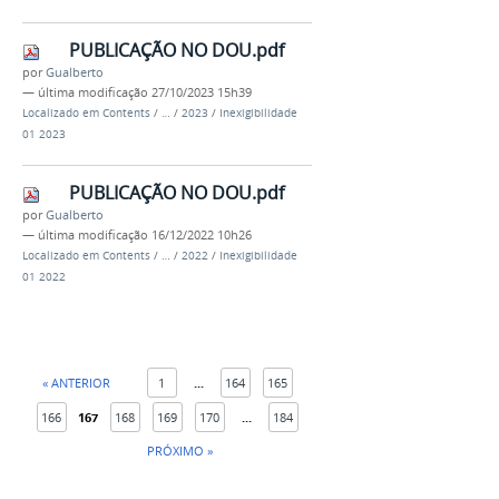
PUBLICAÇÃO NO DOU.pdf
por
Gualberto
—
última modificação
27/10/2023 15h39
Localizado em
Contents
/
…
/
2023
/
Inexigibilidade
01 2023
PUBLICAÇÃO NO DOU.pdf
por
Gualberto
—
última modificação
16/12/2022 10h26
Localizado em
Contents
/
…
/
2022
/
Inexigibilidade
01 2022
« ANTERIOR
1
...
164
165
166
167
168
169
170
...
184
PRÓXIMO »