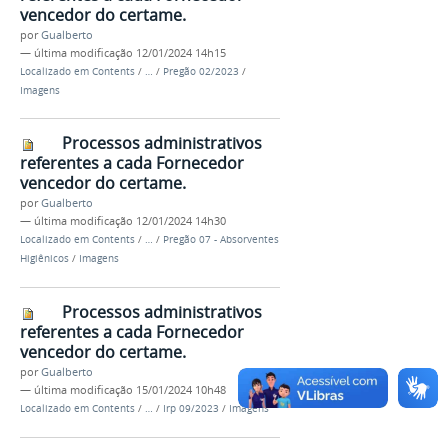
vencedor do certame.
por
Gualberto
—
última modificação
12/01/2024 14h15
Localizado em
Contents
/
…
/
Pregão 02/2023
/
Imagens
Processos administrativos
referentes a cada Fornecedor
vencedor do certame.
por
Gualberto
—
última modificação
12/01/2024 14h30
Localizado em
Contents
/
…
/
Pregão 07 - Absorventes
Higiênicos
/
Imagens
Processos administrativos
referentes a cada Fornecedor
vencedor do certame.
por
Gualberto
—
última modificação
15/01/2024 10h48
Localizado em
Contents
/
…
/
Irp 09/2023
/
Imagens