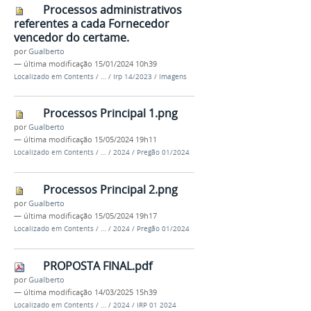
Processos administrativos
referentes a cada Fornecedor
vencedor do certame.
por
Gualberto
—
última modificação
15/01/2024 10h39
Localizado em
Contents
/
…
/
Irp 14/2023
/
Imagens
Processos Principal 1.png
por
Gualberto
—
última modificação
15/05/2024 19h11
Localizado em
Contents
/
…
/
2024
/
Pregão 01/2024
Processos Principal 2.png
por
Gualberto
—
última modificação
15/05/2024 19h17
Localizado em
Contents
/
…
/
2024
/
Pregão 01/2024
PROPOSTA FINAL.pdf
por
Gualberto
—
última modificação
14/03/2025 15h39
Localizado em
Contents
/
…
/
2024
/
IRP 01 2024