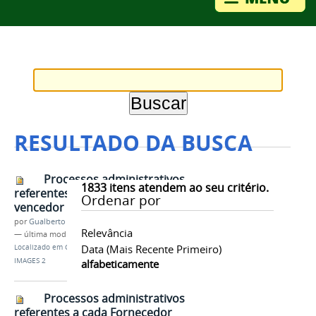
RESULTADO DA BUSCA
Processos administrativos
1833
itens atendem ao seu critério.
referentes a cada Fornecedor
Ordenar por
vencedor do certame.
por
Gualberto
Relevância
—
última modificação
12/01/2024 14h20
Data (mais Recente Primeiro)
Localizado em
Contents
/
…
/
Pregão 01/2023
/
IMAGES 2
alfabeticamente
Processos administrativos
referentes a cada Fornecedor