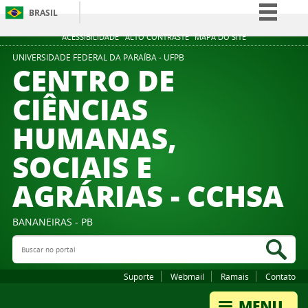
BRASIL
Simplifique!
ACESSIBILIDADE
ALTO CONTRASTE
MAPA DO SITE
Comunica BR
UNIVERSIDADE FEDERAL DA PARAÍBA - UFPB
CENTRO DE
Participe
CIÊNCIAS
Acesso à informação
HUMANAS,
Legislação
Canais
SOCIAIS E
AGRÁRIAS - CCHSA
BANANEIRAS - PB
Buscar no portal
Bus
Suporte
Webmail
Ramais
Contato