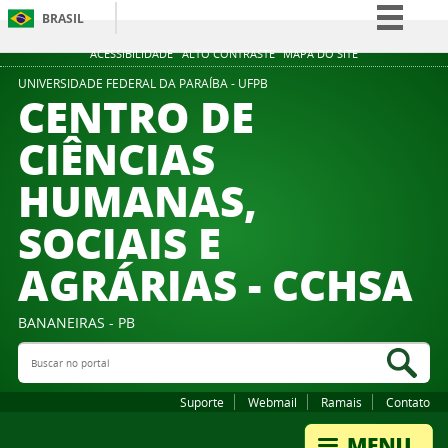
BRASIL
Simplifique!
ACESSIBILIDADE
ALTO CONTRASTE
MAPA DO SITE
Comunica BR
UNIVERSIDADE FEDERAL DA PARAÍBA - UFPB
CENTRO DE
Participe
CIÊNCIAS
Acesso à informação
HUMANAS,
Legislação
Canais
SOCIAIS E
AGRÁRIAS - CCHSA
BANANEIRAS - PB
Buscar no portal
Bus
Suporte
Webmail
Ramais
Contato