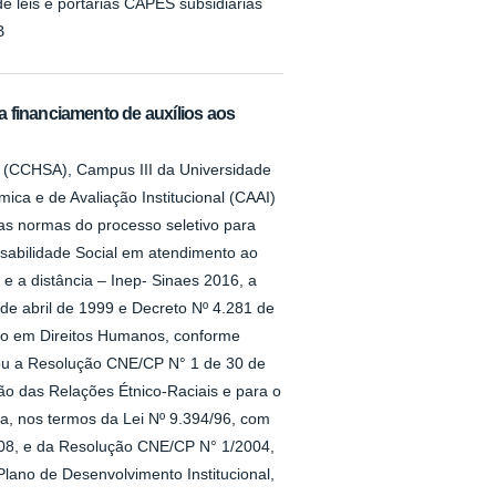
e leis e portarias CAPES subsidiárias
B
 financiamento de auxílios aos
s (CCHSA), Campus III da Universidade
ca e de Avaliação Institucional (CAAI)
as normas do processo seletivo para
nsabilidade Social em atendimento ao
e a distância – Inep- Sinaes 2016, a
 de abril de 1999 e Decreto Nº 4.281 de
ção em Direitos Humanos, conforme
nou a Resolução CNE/CP N° 1 de 30 de
ão das Relações Étnico-Raciais e para o
ena, nos termos da Lei Nº 9.394/96, com
008, e da Resolução CNE/CP N° 1/2004,
ano de Desenvolvimento Institucional,