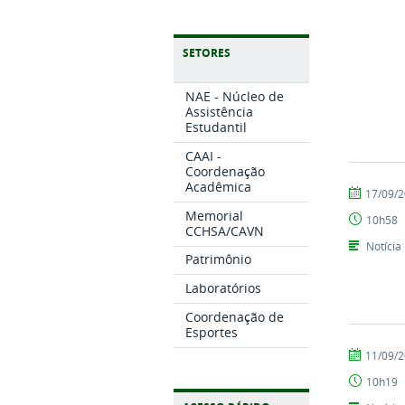
SETORES
NAE - Núcleo de
Assistência
Estudantil
CAAI -
Coordenação
Acadêmica
por
publicado
17/09/
CCHSA
Memorial
10h58
CCHSA/CAVN
Notícia
Patrimônio
Laboratórios
Coordenação de
Esportes
por
publicado
11/09/
CCHSA
10h19