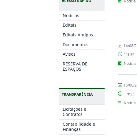
ACESSO RÁPIDO
Notícia
Notícias
Editais
Editais Antigos
Documentos
por
publicado
14/08/
CCHSA
Avisos
11h36
RESERVA DE
Notícia
ESPAÇOS
por
publicado
16/06/
CCHSA
17h25
TRANSPARÊNCIA
Notícia
Licitações e
Contratos
Contabilidade e
Finanças