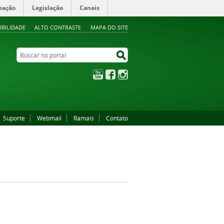
mação
Legislação
Canais
IBILIDADE
ALTO CONTRASTE
MAPA DO SITE
Buscar no portal
Buscar no portal
YouTube
Facebook
Instagram
Suporte
Webmail
Ramais
Contato