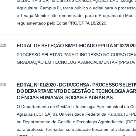
MEDICINAIS UV, no Curso de Ciências Agrárias EAD, código
Agricultura, Campus III, torna público o edital para o process
e 1 vaga Monitor não remunerado, para o Programa de Monit
regulamentado pelo Edital PRG/CPPA 18/2020.
2020
EDITAL DE SELEÇÃO SIMPLIFICADO PPGTA N° 02/2020
PROCESSO SELETIVO PARA O INGRESSO NO CURSO DE
GRADUAÇÃO EM TECNOLOGIA AGROALIMENTAR (PPGTA/
2020
EDITAL N° 01/2020 - DGTA/CCHSA - PROCESSO SEL
DO DEPARTAMENTO DE GESTÃO E TECNOLOGIA AGR
CIÊNCIAS HUMANAS, SOCIAIS E AGRÁRIAS
O Departamento de Gestão e Tecnologia Agroindustrial do Ce
Agrárias (CCHSA) da Universidade Federal da Paraíba (UFPB)
no Departamento de Gestão e Tecnologia Agroindustrial (DGTA
para professor formador, com atuação típica em atividades de