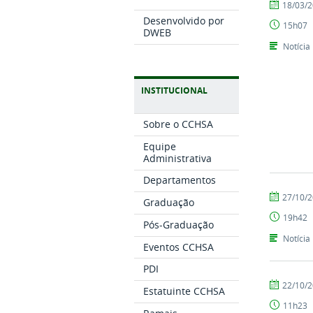
por
publicado
18/03/
Tarcisio
Desenvolvido por
15h07
DWEB
Notícia
INSTITUCIONAL
Sobre o CCHSA
Equipe
Administrativa
Departamentos
por
publicado
27/10/
Graduação
CCHSA
19h42
Pós-Graduação
Notícia
Eventos CCHSA
PDI
por
publicado
22/10/
Estatuinte CCHSA
CCHSA
11h23