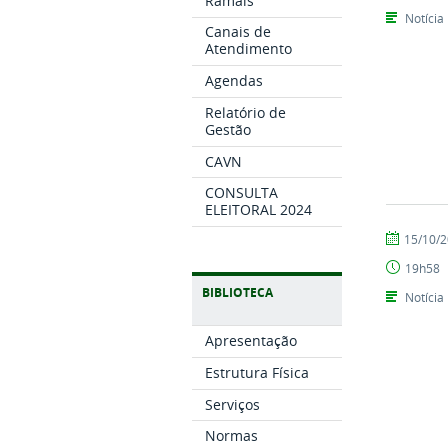
Ramais
Notícia
Canais de
Atendimento
Agendas
Relatório de
Gestão
CAVN
CONSULTA
ELEITORAL 2024
por
publicado
15/10/
CCHSA
19h58
BIBLIOTECA
Notícia
Apresentação
Estrutura Física
Serviços
Normas