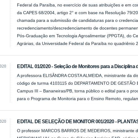
Federal da Paraíba, no exercício de suas atribuições e em c
da CAPES 68/2004, artigo 2° e com base na Resolução 79/2
chamada para a submissão de candidaturas para o credenci
recredenciamento/descredenciamento de docentes permanen
Pós-Graduação em Tecnologia Agroalimentar (PPGTA), do Ce
Agrárias, da Universidade Federal da Paraíba no quadriênio 
2020
EDITAL 01/2020 - Seleção de Monitores para a Disciplina
A professora ELISÂNDRA COSTA ALMEIDA, ministrante da 
código de turma 4103115 do DEPARTAMENTO DE GESTÃO
Campus III – Bananeiras/PB, torna público o edital para o pro
para o Programa de Monitoria para o Ensino Remoto, regula
2020
EDITAL DE SELEÇÃO DE MONITOR 001/2020 - PLANTA
O professor MARCOS BARROS DE MEDEIROS, ministrante da