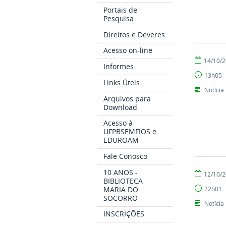
Portais de
Pesquisa
Direitos e Deveres
Acesso on-line
por
publicado
14/10/
Informes
CCHSA
13h05
Links Úteis
Notícia
Arquivos para
Download
Acesso à
UFPBSEMFIOS e
EDUROAM
Fale Conosco
10 ANOS -
por
publicado
12/10/
BIBLIOTECA
CCHSA
MARIA DO
22h01
SOCORRO
Notícia
INSCRIÇÕES