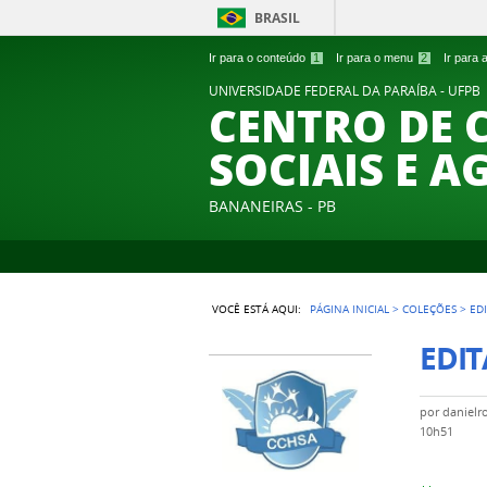
BRASIL
Ir para o conteúdo
1
Ir para o menu
2
Ir para
UNIVERSIDADE FEDERAL DA PARAÍBA - UFPB
CENTRO DE 
SOCIAIS E A
BANANEIRAS - PB
VOCÊ ESTÁ AQUI:
PÁGINA INICIAL
>
COLEÇÕES
>
EDI
EDIT
por
danielr
10h51