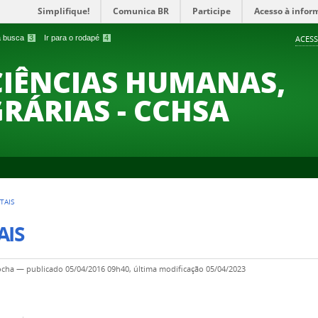
Simplifique!
Comunica BR
Participe
Acesso à infor
 a busca
3
Ir para o rodapé
4
ACESS
CIÊNCIAS HUMANAS,
GRÁRIAS - CCHSA
TAIS
AIS
ocha
—
publicado
05/04/2016 09h40,
última modificação
05/04/2023