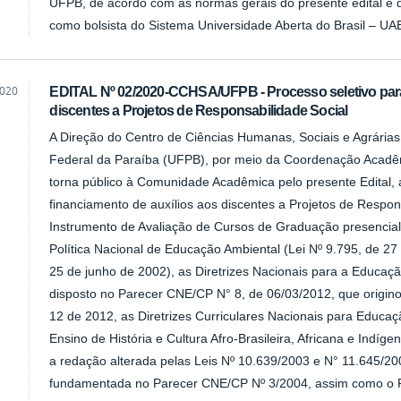
UFPB, de acordo com as normas gerais do presente edital e d
como bolsista do Sistema Universidade Aberta do Brasil – UA
2020
EDITAL Nº 02/2020-CCHSA/UFPB - Processo seletivo para
discentes a Projetos de Responsabilidade Social
A Direção do Centro de Ciências Humanas, Sociais e Agrária
Federal da Paraíba (UFPB), por meio da Coordenação Acadêmi
torna público à Comunidade Acadêmica pelo presente Edital, 
financiamento de auxílios aos discentes a Projetos de Respo
Instrumento de Avaliação de Cursos de Graduação presencial 
Política Nacional de Educação Ambiental (Lei Nº 9.795, de 27
25 de junho de 2002), as Diretrizes Nacionais para a Educa
disposto no Parecer CNE/CP N° 8, de 06/03/2012, que origi
12 de 2012, as Diretrizes Curriculares Nacionais para Educaç
Ensino de História e Cultura Afro-Brasileira, Africana e Indíg
a redação alterada pelas Leis Nº 10.639/2003 e N° 11.645/2
fundamentada no Parecer CNE/CP Nº 3/2004, assim como o Pl