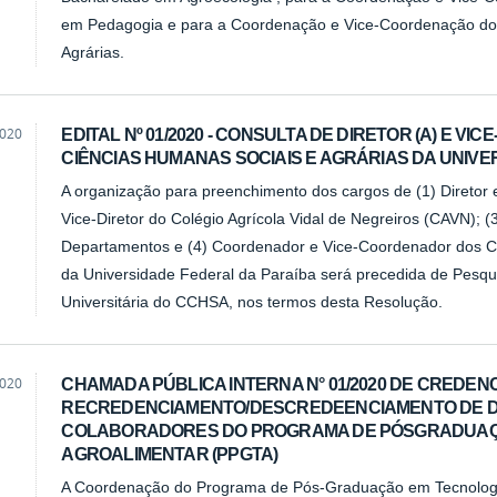
em Pedagogia e para a Coordenação e Vice-Coordenação do 
Agrárias.
2020
EDITAL Nº 01/2020 - CONSULTA DE DIRETOR (A) E VI
CIÊNCIAS HUMANAS SOCIAIS E AGRÁRIAS DA UNIV
A organização para preenchimento dos cargos de (1) Diretor e
Vice-Diretor do Colégio Agrícola Vidal de Negreiros (CAVN); 
Departamentos e (4) Coordenador e Vice-Coordenador dos 
da Universidade Federal da Paraíba será precedida de Pesqui
Universitária do CCHSA, nos termos desta Resolução.
2020
CHAMADA PÚBLICA INTERNA N° 01/2020 DE CREDEN
RECREDENCIAMENTO/DESCREDEENCIAMENTO DE 
COLABORADORES DO PROGRAMA DE PÓSGRADUAÇ
AGROALIMENTAR (PPGTA)
A Coordenação do Programa de Pós-Graduação em Tecnologi