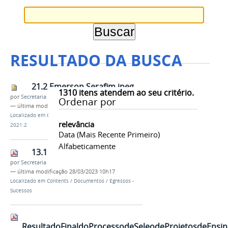
RESULTADO DA BUSCA
21.2 Emerson Serafim.jpeg
1310
itens atendem ao seu critério.
por
Secretaria
Ordenar por
—
última modificação
29/03/2023 08h02
Localizado em
Contents
/
…
/
Egressos - Sucessos
/
relevância
2021.2
Data (mais Recente Primeiro)
Alfabeticamente
13.1 José Mares.pdf
por
Secretaria
—
última modificação
28/03/2023 10h17
Localizado em
Contents
/
Documentos
/
Egressos -
Sucessos
ResultadoFinaldoProcessodeSeleodeProjetosdeEnsin