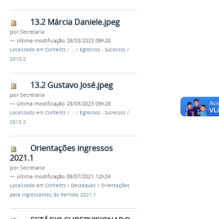
13.2 Márcia Daniele.jpeg
por
Secretaria
—
última modificação
28/03/2023 09h28
Localizado em
Contents
/
…
/
Egressos - Sucessos
/
2013.2
13.2 Gustavo José.jpeg
por
Secretaria
—
última modificação
28/03/2023 09h28
Localizado em
Contents
/
…
/
Egressos - Sucessos
/
2013.2
Orientações ingressos
2021.1
por
Secretaria
—
última modificação
08/07/2021 12h24
Localizado em
Contents
/
Destaques
/
Orientações
para ingressantes do Período 2021.1