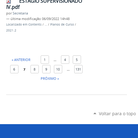
ESTÁGIO SUPERVISIONADO
IV.pdf
por
Secretaria
—
última modificação
06/09/2022 14h48
Localizado em
Contents
/
…
/
Planos de Curso
/
2021.2
« ANTERIOR
1
...
4
5
6
7
8
9
10
...
131
PRÓXIMO »
Voltar para o topo