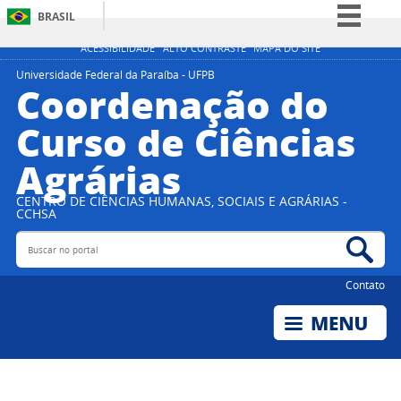
BRASIL
Simplifique!
ACESSIBILIDADE
ALTO CONTRASTE
MAPA DO SITE
Comunica BR
Universidade Federal da Paraíba - UFPB
Coordenação do
Participe
Curso de Ciências
Acesso à informação
Agrárias
Legislação
Canais
CENTRO DE CIÊNCIAS HUMANAS, SOCIAIS E AGRÁRIAS -
CCHSA
Buscar no portal
Bus
Contato