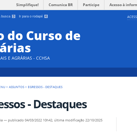
Simplifique!
Comunica BR
Participe
Acesso à infor
 a busca
3
Ir para o rodapé
4
ACESS
 do Curso de
árias
AIS E AGRÁRIAS - CCHSA
ENU
>
ASSUNTOS
>
EGRESSOS - DESTAQUES
essos - Destaques
ia
—
publicado
04/03/2022 10h42,
última modificação
22/10/2025