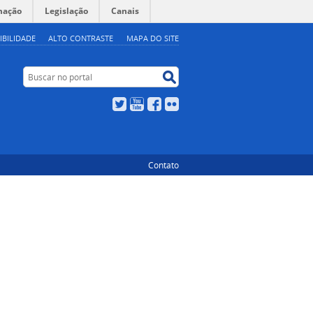
mação
Legislação
Canais
IBILIDADE
ALTO CONTRASTE
MAPA DO SITE
Buscar no portal
Buscar no portal
Twitter
YouTube
Facebook
Flickr
Contato