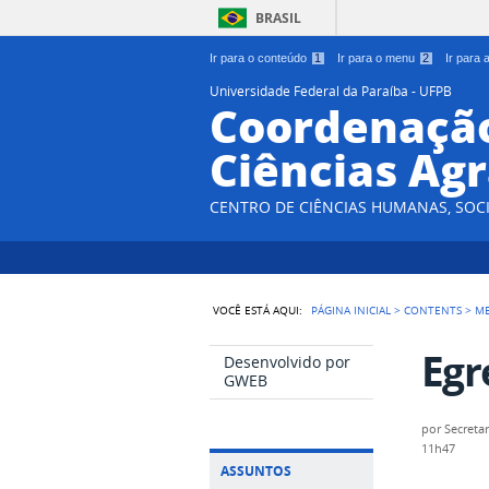
BRASIL
Ir para o conteúdo
1
Ir para o menu
2
Ir para
Universidade Federal da Paraíba - UFPB
Coordenação
Ciências Agr
CENTRO DE CIÊNCIAS HUMANAS, SOCI
VOCÊ ESTÁ AQUI:
PÁGINA INICIAL
>
CONTENTS
>
M
Egr
Desenvolvido por
GWEB
por
Secretar
11h47
ASSUNTOS