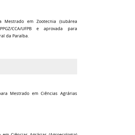
a Mestrado em Zootecnia (subárea
o PPGZ/CCA/UFPB e
aprovada para
ral da Paraíba.
ara Mestrado em Ciências Agrárias
 em Ciências Agrárias (Agroecologia)