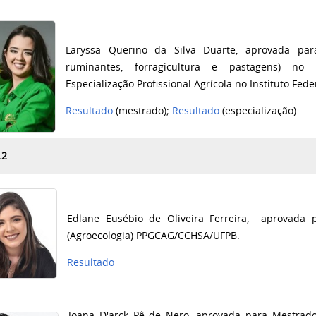
Laryssa Querino da Silva Duarte,
aprovada
par
ruminantes, forragicultura e pastagens) n
Especialização Profissional Agrícola no Instituto Fede
Resultado
(mestrado);
Resultado
(especialização)
.2
Edlane Eusébio de Oliveira Ferreira,
aprovada p
(Agroecologia) PPGCAG/
CCHSA/UFPB.
Resultado
Joana D'arck Pê de Nero, aprovada para Mestrado