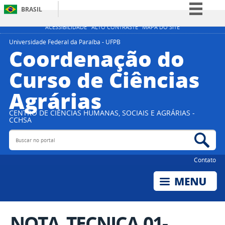
BRASIL
Simplifique!
ACESSIBILIDADE
ALTO CONTRASTE
MAPA DO SITE
Comunica BR
Universidade Federal da Paraíba - UFPB
Coordenação do
Participe
Curso de Ciências
Acesso à informação
Agrárias
Legislação
Canais
CENTRO DE CIÊNCIAS HUMANAS, SOCIAIS E AGRÁRIAS -
CCHSA
Buscar no portal
Bus
Contato
NOTA_TECNICA 01-