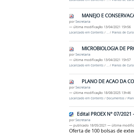
MANEJO E CONSERVACA
por
Secretaria
—
última modificação
13/04/2021 15h56
Localizado em
Contents
/
…
/
Planos de Curs
MICROBIOLOGIA DE PR
por
Secretaria
—
última modificação
13/04/2021 15h57
Localizado em
Contents
/
…
/
Planos de Curs
PLANO DE ACAO DA CO
por
Secretaria
—
última modificação
18/08/2025 13h46
Localizado em
Contents
/
Documentos
/
Plan
Edital PROEX N° 07/2021
por
Secretaria
—
publicado
18/05/2021
—
última modifi
Oferta de 100 bolsas de ext