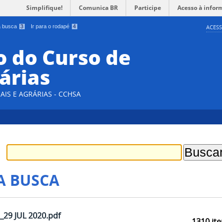
Simplifique!
Comunica BR
Participe
Acesso à infor
 a busca
3
Ir para o rodapé
4
ACESS
 do Curso de
árias
AIS E AGRÁRIAS - CCHSA
A BUSCA
9 JUL 2020.pdf
1310
ite