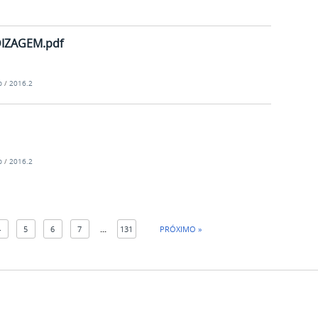
IZAGEM.pdf
o
/
2016.2
o
/
2016.2
4
5
6
7
...
131
PRÓXIMO »