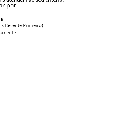
ar por
ia
is Recente Primeiro)
camente