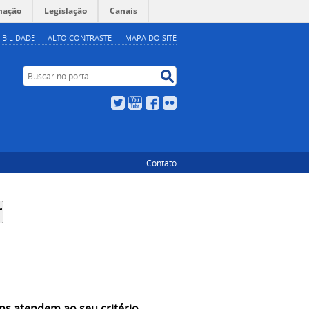
mação
Legislação
Canais
IBILIDADE
ALTO CONTRASTE
MAPA DO SITE
Buscar no portal
Buscar no portal
Twitter
YouTube
Facebook
Flickr
Contato
ns atendem ao seu critério.