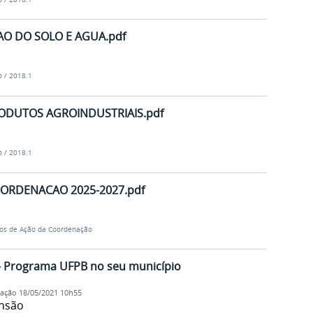
O DO SOLO E AGUA.pdf
o
/
2018.1
ODUTOS AGROINDUSTRIAIS.pdf
o
/
2018.1
ORDENACAO 2025-2027.pdf
os de Ação da Coordenação
 - Programa UFPB no seu município
cação
18/05/2021 10h55
ensão