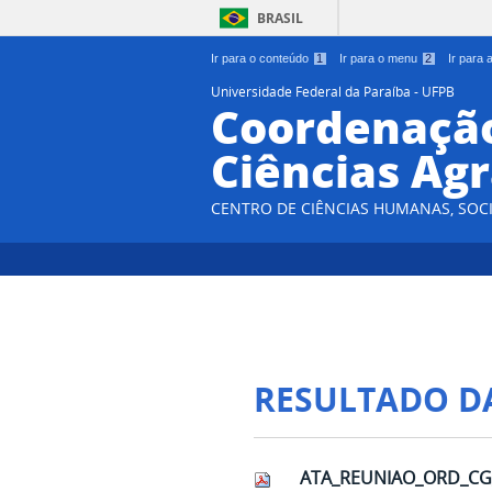
BRASIL
Ir para o conteúdo
1
Ir para o menu
2
Ir para
Universidade Federal da Paraíba - UFPB
Coordenação
Ciências Agr
CENTRO DE CIÊNCIAS HUMANAS, SOCI
RESULTADO D
ATA_REUNIAO_ORD_CG_2