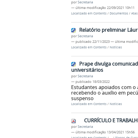
por
Secretaria
—
última modificação
22/09/2021 10h11
Localizado em
Contents
/
Documentos
/
Atas
Relatório preliminar Láu
por
Secretaria
—
publicado
22/11/2023
—
última modifi
Localizado em
Contents
/
Notícias
Prape divulga comunicad
universitários
por
Secretaria
—
publicado
18/03/2022
Estudantes apoiados com o a
recebendo o auxílio em pec
suspenso
Localizado em
Contents
/
Notícias
CURRÍCULO E TRABALH
por
Secretaria
—
última modificação
13/04/2021 15h56
Localizado em
Contents
/
…
/
Planos de Curs