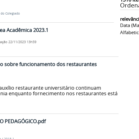
Orden
 do Colegiado
relevânc
Data (ma
rea Acadêmica 2023.1
Alfabeti
cação
22/11/2023 13h59
o sobre funcionamento dos restaurantes
uxílio restaurante universitário continuam
únia enquanto fornecimento nos restaurantes está
O PEDAGÓGICO.pdf
o
/
2018.1