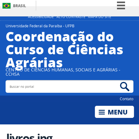
BRASIL
Simplifique!
ACESSIBILIDADE
ALTO CONTRASTE
MAPA DO SITE
Comunica BR
Universidade Federal da Paraíba - UFPB
Coordenação do
Participe
Curso de Ciências
Acesso à informação
Agrárias
Legislação
Canais
CENTRO DE CIÊNCIAS HUMANAS, SOCIAIS E AGRÁRIAS -
CCHSA
Buscar no portal
Bus
Contato
livros.jpg