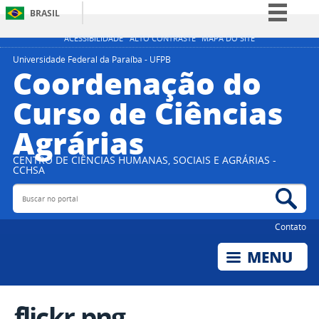
BRASIL
Simplifique!
ACESSIBILIDADE
ALTO CONTRASTE
MAPA DO SITE
Comunica BR
Universidade Federal da Paraíba - UFPB
Coordenação do
Participe
Curso de Ciências
Acesso à informação
Agrárias
Legislação
Canais
CENTRO DE CIÊNCIAS HUMANAS, SOCIAIS E AGRÁRIAS -
CCHSA
Buscar no portal
Bus
Contato
flickr.png