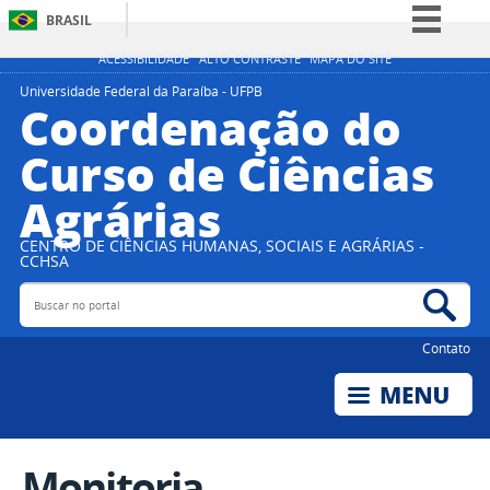
BRASIL
Simplifique!
ACESSIBILIDADE
ALTO CONTRASTE
MAPA DO SITE
Comunica BR
Universidade Federal da Paraíba - UFPB
Coordenação do
Participe
Curso de Ciências
Acesso à informação
Agrárias
Legislação
Canais
CENTRO DE CIÊNCIAS HUMANAS, SOCIAIS E AGRÁRIAS -
CCHSA
Buscar no portal
Bus
Contato
Monitoria