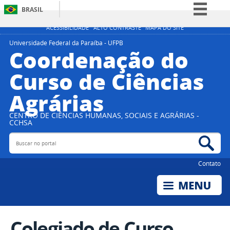
BRASIL
Simplifique!
ACESSIBILIDADE
ALTO CONTRASTE
MAPA DO SITE
Comunica BR
Universidade Federal da Paraíba - UFPB
Coordenação do
Participe
Curso de Ciências
Acesso à informação
Agrárias
Legislação
Canais
CENTRO DE CIÊNCIAS HUMANAS, SOCIAIS E AGRÁRIAS -
CCHSA
Buscar no portal
Bus
Contato
Colegiado de Curso