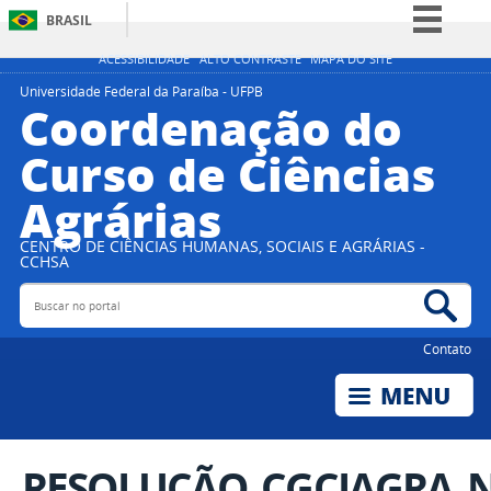
BRASIL
Simplifique!
ACESSIBILIDADE
ALTO CONTRASTE
MAPA DO SITE
Comunica BR
Universidade Federal da Paraíba - UFPB
Coordenação do
Participe
Curso de Ciências
Acesso à informação
Agrárias
Legislação
Canais
CENTRO DE CIÊNCIAS HUMANAS, SOCIAIS E AGRÁRIAS -
CCHSA
Buscar no portal
Bus
Contato
RESOLUÇÃO_CGCIAGRA_N