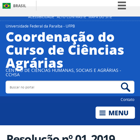
BRASIL
Simplifique!
ACESSIBILIDADE
ALTO CONTRASTE
MAPA DO SITE
Comunica BR
Universidade Federal da Paraíba - UFPB
Coordenação do
Participe
Curso de Ciências
Acesso à informação
Agrárias
Legislação
Canais
CENTRO DE CIÊNCIAS HUMANAS, SOCIAIS E AGRÁRIAS -
CCHSA
Buscar no portal
Bus
Contato
Resolução nº 01_2019