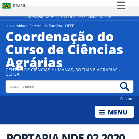
BRASIL
Simplifique!
ACESSIBILIDADE
ALTO CONTRASTE
MAPA DO SITE
Comunica BR
Universidade Federal da Paraíba - UFPB
Coordenação do
Participe
Curso de Ciências
Acesso à informação
Agrárias
Legislação
Canais
CENTRO DE CIÊNCIAS HUMANAS, SOCIAIS E AGRÁRIAS -
CCHSA
Buscar no portal
Bus
Contato
PORTARIA NDE 02.2020