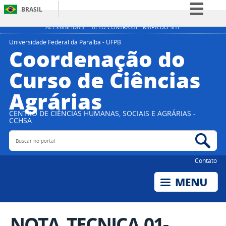
BRASIL
Simplifique!
ACESSIBILIDADE
ALTO CONTRASTE
MAPA DO SITE
Comunica BR
Universidade Federal da Paraíba - UFPB
Coordenação do
Participe
Curso de Ciências
Acesso à informação
Agrárias
Legislação
Canais
CENTRO DE CIÊNCIAS HUMANAS, SOCIAIS E AGRÁRIAS -
CCHSA
Buscar no portal
Bus
Contato
NOTA_TECNICA 01-