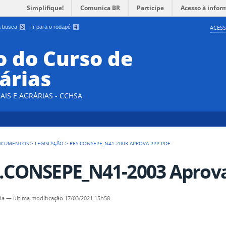
Simplifique!
Comunica BR
Participe
Acesso à infor
 a busca
3
Ir para o rodapé
4
ACESS
 do Curso de
árias
AIS E AGRÁRIAS - CCHSA
OCUMENTOS
>
LEGISLAÇÃO
>
RES.CONSEPE_N41-2003 APROVA PPP.PDF
.CONSEPE_N41-2003 Aprova
ia
—
última modificação
17/03/2021 15h58