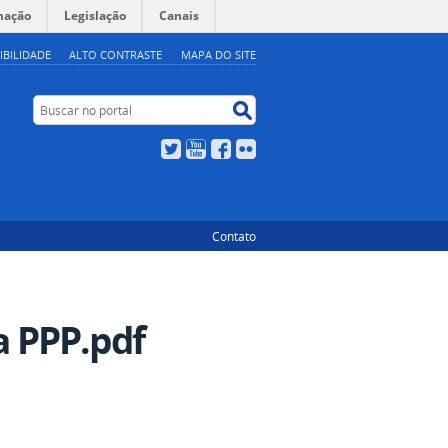
mação
Legislação
Canais
IBILIDADE
ALTO CONTRASTE
MAPA DO SITE
Buscar no portal
Buscar no portal
Twitter
YouTube
Facebook
Flickr
Contato
 PPP.pdf