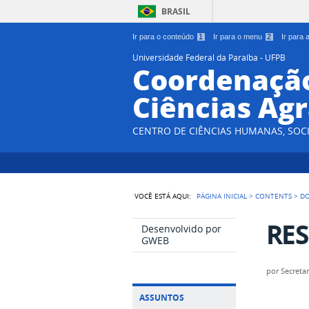
BRASIL
Ir para o conteúdo
1
Ir para o menu
2
Ir para
Universidade Federal da Paraíba - UFPB
Coordenação
Ciências Agr
CENTRO DE CIÊNCIAS HUMANAS, SOCI
VOCÊ ESTÁ AQUI:
PÁGINA INICIAL
>
CONTENTS
>
D
RES
Desenvolvido por
GWEB
por
Secretar
ASSUNTOS