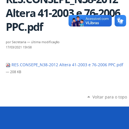
Altera 41-2003 e 76-2006
PPC.pdf
por
Secretaria
—
última modificação
17/03/2021 15h58
RES.CONSEPE_N38-2012 Altera 41-2003 e 76-2006 PPC.pdf
— 208 KB
Voltar para o topo