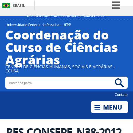
BRASIL
Simplifique!
ACESSIBILIDADE
ALTO CONTRASTE
MAPA DO SITE
Comunica BR
Universidade Federal da Paraíba - UFPB
Coordenação do
Participe
Curso de Ciências
Acesso à informação
Agrárias
Legislação
Canais
CENTRO DE CIÊNCIAS HUMANAS, SOCIAIS E AGRÁRIAS -
CCHSA
Buscar no portal
Bus
Contato
RES.CONSEPE_N38-2012