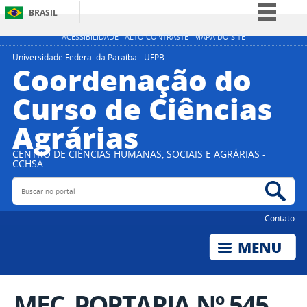
BRASIL
Simplifique!
ACESSIBILIDADE
ALTO CONTRASTE
MAPA DO SITE
Comunica BR
Universidade Federal da Paraíba - UFPB
Coordenação do
Participe
Curso de Ciências
Acesso à informação
Agrárias
Legislação
Canais
CENTRO DE CIÊNCIAS HUMANAS, SOCIAIS E AGRÁRIAS -
CCHSA
Buscar no portal
Bus
Contato
MEC_PORTARIA Nº 545,