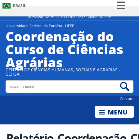
BRASIL
Simplifique!
ACESSIBILIDADE
ALTO CONTRASTE
MAPA DO SITE
Comunica BR
Universidade Federal da Paraíba - UFPB
Coordenação do
Participe
Curso de Ciências
Acesso à informação
Agrárias
Legislação
Canais
CENTRO DE CIÊNCIAS HUMANAS, SOCIAIS E AGRÁRIAS -
CCHSA
Buscar no portal
Bus
Contato
Relatório_Coordenação_C