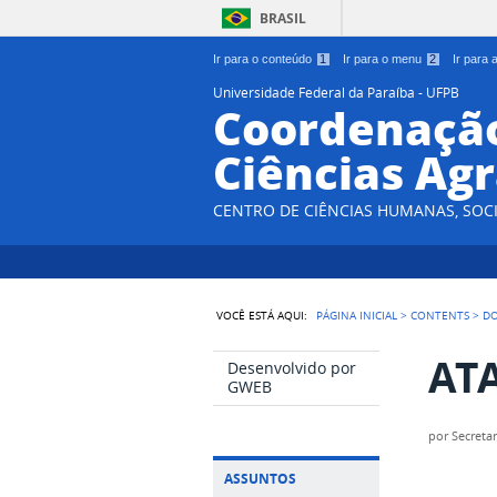
BRASIL
Ir para o conteúdo
1
Ir para o menu
2
Ir para
Universidade Federal da Paraíba - UFPB
Coordenação
Ciências Agr
CENTRO DE CIÊNCIAS HUMANAS, SOCI
VOCÊ ESTÁ AQUI:
PÁGINA INICIAL
>
CONTENTS
>
D
ATA
Desenvolvido por
GWEB
por
Secretar
ASSUNTOS