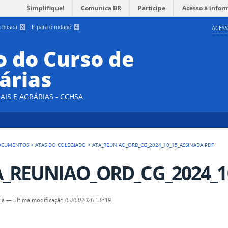
Simplifique!
Comunica BR
Participe
Acesso à infor
 a busca
3
Ir para o rodapé
4
ACESS
 do Curso de
árias
AIS E AGRÁRIAS - CCHSA
OCUMENTOS
>
ATAS DO COLEGIADO
>
ATA_REUNIAO_ORD_CG_2024_10_15_ASSINADA.PDF
_REUNIAO_ORD_CG_2024_10
ia
—
última modificação
05/03/2026 13h19