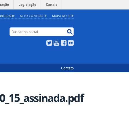
mação
Legislação
Canais
IBILIDADE
ALTO CONTRASTE
MAPA DO SITE
Buscar no portal
Buscar no portal
Twitter
YouTube
Facebook
Flickr
Contato
_15_assinada.pdf