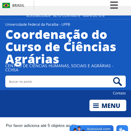
BRASIL
Simplifique!
ACESSIBILIDADE
ALTO CONTRASTE
MAPA DO SITE
Comunica BR
Universidade Federal da Paraíba - UFPB
Coordenação do
Participe
Curso de Ciências
Acesso à informação
Agrárias
Legislação
Canais
CENTRO DE CIÊNCIAS HUMANAS, SOCIAIS E AGRÁRIAS -
CCHSA
Buscar no portal
Bus
Contato
Por favor adiciona até 5 objetos ao tile.