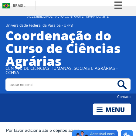
BRASIL
Simplifique!
ACESSIBILIDADE
ALTO CONTRASTE
MAPA DO SITE
Comunica BR
Universidade Federal da Paraíba - UFPB
Coordenação do
Participe
Curso de Ciências
Acesso à informação
Agrárias
Legislação
Canais
CENTRO DE CIÊNCIAS HUMANAS, SOCIAIS E AGRÁRIAS -
CCHSA
Buscar no portal
Bus
Contato
Por favor adiciona até 5 objetos ao tile.