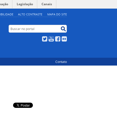
mação
Legislação
Canais
IBILIDADE
ALTO CONTRASTE
MAPA DO SITE
Buscar no portal
Buscar no portal
Twitter
YouTube
Facebook
Flickr
Contato