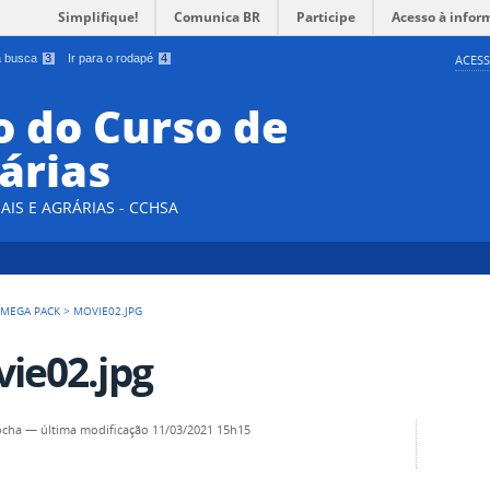
Simplifique!
Comunica BR
Participe
Acesso à infor
 a busca
3
Ir para o rodapé
4
ACESS
 do Curso de
árias
AIS E AGRÁRIAS - CCHSA
 MEGA PACK
>
MOVIE02.JPG
ie02.jpg
ocha
—
última modificação
11/03/2021 15h15