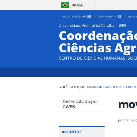
BRASIL
Ir para o conteúdo
1
Ir para o menu
2
Ir para
Universidade Federal da Paraíba - UFPB
Coordenação
Ciências Agr
CENTRO DE CIÊNCIAS HUMANAS, SOCI
VOCÊ ESTÁ AQUI:
PÁGINA INICIAL
>
ICONS
>
GREEN
mov
Desenvolvido por
GWEB
por
danielr
ASSUNTOS