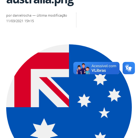
por
danielrocha
—
última modificação
11/03/2021 15h15