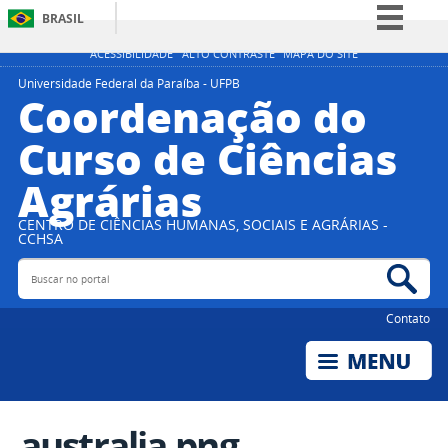
BRASIL
Simplifique!
ACESSIBILIDADE
ALTO CONTRASTE
MAPA DO SITE
Comunica BR
Universidade Federal da Paraíba - UFPB
Coordenação do
Participe
Curso de Ciências
Acesso à informação
Agrárias
Legislação
Canais
CENTRO DE CIÊNCIAS HUMANAS, SOCIAIS E AGRÁRIAS -
CCHSA
Buscar no portal
Bus
Contato
australia.png