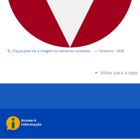
Clique para ver a imagem no tamanho completo…
—
Tamanho
: 14KB
Voltar para o topo