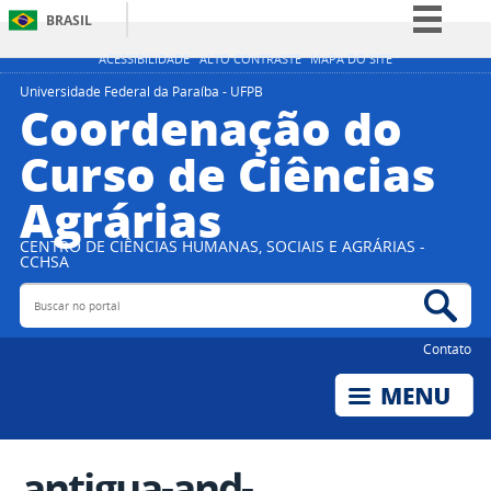
BRASIL
Simplifique!
ACESSIBILIDADE
ALTO CONTRASTE
MAPA DO SITE
Comunica BR
Universidade Federal da Paraíba - UFPB
Coordenação do
Participe
Curso de Ciências
Acesso à informação
Agrárias
Legislação
Canais
CENTRO DE CIÊNCIAS HUMANAS, SOCIAIS E AGRÁRIAS -
CCHSA
Buscar no portal
Bus
Contato
antigua-and-