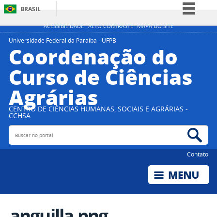
BRASIL
Simplifique!
ACESSIBILIDADE
ALTO CONTRASTE
MAPA DO SITE
Comunica BR
Universidade Federal da Paraíba - UFPB
Coordenação do
Participe
Curso de Ciências
Acesso à informação
Agrárias
Legislação
Canais
CENTRO DE CIÊNCIAS HUMANAS, SOCIAIS E AGRÁRIAS -
CCHSA
Buscar no portal
Bus
Contato
anguilla.png