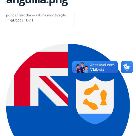
por
danielrocha
—
última modificação
11/03/2021 15h15