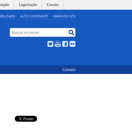
mação
Legislação
Canais
IBILIDADE
ALTO CONTRASTE
MAPA DO SITE
Buscar no portal
Buscar no portal
Twitter
YouTube
Facebook
Flickr
Contato