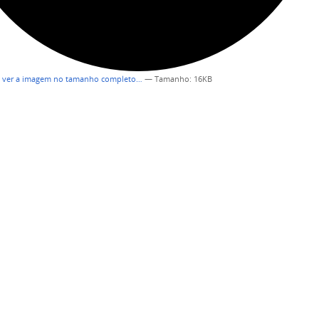
a ver a imagem no tamanho completo…
—
Tamanho
: 16KB