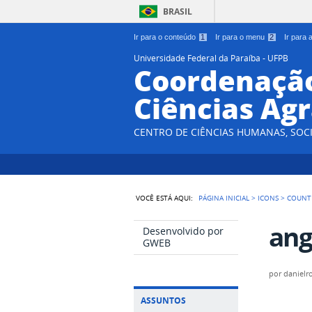
BRASIL
Ir para o conteúdo
1
Ir para o menu
2
Ir para
Universidade Federal da Paraíba - UFPB
Coordenação
Ciências Agr
CENTRO DE CIÊNCIAS HUMANAS, SOCI
VOCÊ ESTÁ AQUI:
PÁGINA INICIAL
>
ICONS
>
COUNT
ang
Desenvolvido por
GWEB
por
danielr
ASSUNTOS