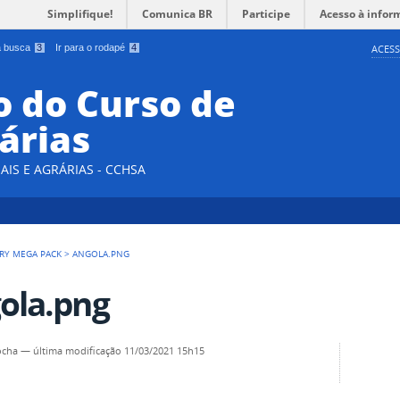
Simplifique!
Comunica BR
Participe
Acesso à infor
 a busca
3
Ir para o rodapé
4
ACESS
 do Curso de
árias
AIS E AGRÁRIAS - CCHSA
RY MEGA PACK
>
ANGOLA.PNG
ola.png
ocha
—
última modificação
11/03/2021 15h15