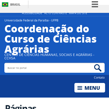
BRASIL
Simplifique!
ACESSIBILIDADE
ALTO CONTRASTE
MAPA DO SITE
Comunica BR
Universidade Federal da Paraíba - UFPB
Coordenação do
Participe
Curso de Ciências
Acesso à informação
Agrárias
Legislação
Canais
CENTRO DE CIÊNCIAS HUMANAS, SOCIAIS E AGRÁRIAS -
CCHSA
Buscar no portal
Bus
Contato
Páginas