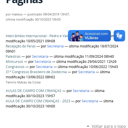
por
mateus
—
publicado
09/04/2019 13h07,
última modificação
30/10/2023 10h03
Intercâmbio Internacional - Pedro e Valéria
—
por
Secretaria
— última
modificação 10/05/2021 09h08
Recepção do Feras
—
por
Secretaria
— última modificação 18/07/2024
09h01
Palestras
—
por
Secretaria
— última modificação 11/09/2024 08h40
Minicursos
—
por
Secretaria
— última modificação 29/04/2021 12h26
Congressos
—
por
Secretaria
— última modificação 10/06/2022 15h43
31° Congresso Brasileiro de Zootecnia
—
por
Secretaria
— última
modificação 13/06/2022 08h02
Tamiris Matias da Costa
AULAS DE CAMPO COM CRIANÇAS
—
por
Secretaria
— última
modificação 30/10/2023 15h57
AULA DE CAMPO COM CRIANÇAS - 2023
—
por
Secretaria
— última
modificação 30/10/2023 16h00
Voltar para o topo