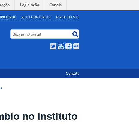
mação
Legislação
Canais
IBILIDADE
ALTO CONTRASTE
MAPA DO SITE
Buscar no portal
Buscar no portal
Twitter
YouTube
Facebook
Flickr
Contato
ÇA
mbio no Instituto