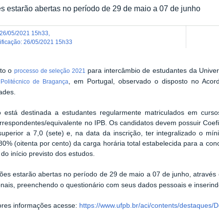
es estarão abertas no período de 29 de maio a 07 de junho
26/05/2021 15h33
,
dificação
:
26/05/2021 15h33
rto o
para intercâmbio de estudantes da Unive
processo de seleção 2021
, em Portugal, observado o disposto no Acor
o Politécnico de Bragança
ades.
o está destinada a estudantes regularmente matriculados em cu
rrespondentes/equivalente no IPB. Os candidatos devem possuir Coe
superior a 7,0 (sete) e, na data da inscrição,
ter
integralizado o mín
0% (oitenta por cento) da carga horária total estabelecida para a co
o início previsto dos estudos.
ções estarão abertas no período de
29 de maio
a
07 de junho
, através
onais, preenchendo o questionário com seus dados pessoais e inserin
ores informações acesse:
https://www.ufpb.br/aci/contents/destaques/