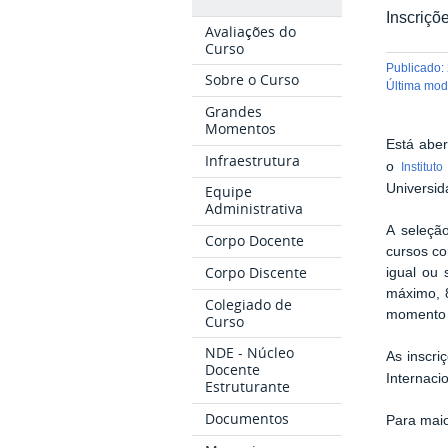
Inscriçõ
Avaliações do
Curso
publicado
:
Sobre o Curso
última mo
Grandes
Momentos
Está abe
Infraestrutura
o
Institut
Universid
Equipe
Administrativa
A seleçã
Corpo Docente
cursos co
Corpo Discente
igual ou 
máximo, 8
Colegiado de
momento d
Curso
NDE - Núcleo
As inscri
Docente
Internaci
Estruturante
Documentos
Para mai