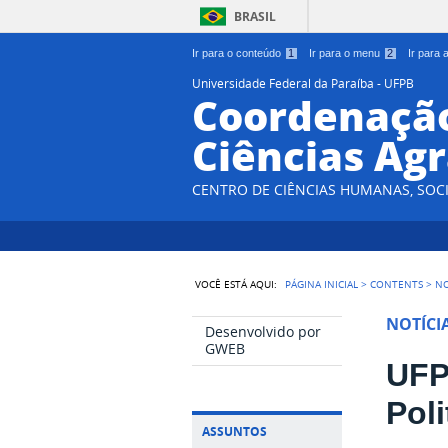
BRASIL
Ir para o conteúdo
1
Ir para o menu
2
Ir para
Universidade Federal da Paraíba - UFPB
Coordenação
Ciências Agr
CENTRO DE CIÊNCIAS HUMANAS, SOCI
VOCÊ ESTÁ AQUI:
PÁGINA INICIAL
>
CONTENTS
>
NO
NOTÍCI
Desenvolvido por
GWEB
UFP
Pol
ASSUNTOS