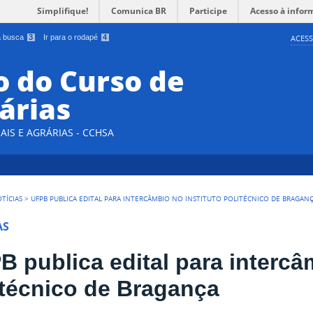
Simplifique!
Comunica BR
Participe
Acesso à infor
 a busca
3
Ir para o rodapé
4
ACESS
 do Curso de
árias
AIS E AGRÁRIAS - CCHSA
TÍCIAS
>
UFPB PUBLICA EDITAL PARA INTERCÂMBIO NO INSTITUTO POLITÉCNICO DE BRAGAN
AS
B publica edital para intercâ
itécnico de Bragança