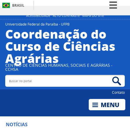
BRASIL
Simplifique!
ACESSIBILIDADE
ALTO CONTRASTE
MAPA DO SITE
Comunica BR
Universidade Federal da Paraíba - UFPB
Coordenação do
Participe
Curso de Ciências
Acesso à informação
Agrárias
Legislação
Canais
CENTRO DE CIÊNCIAS HUMANAS, SOCIAIS E AGRÁRIAS -
CCHSA
Buscar no portal
Bus
Contato
NOTÍCIAS