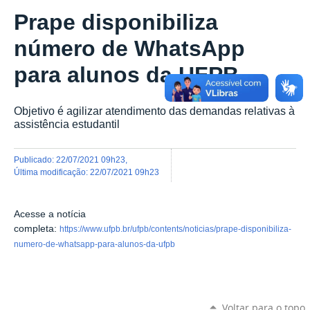
Prape disponibiliza
número de WhatsApp
para alunos da UFPB
Objetivo é agilizar atendimento das demandas relativas à
assistência estudantil
publicado
:
22/07/2021 09h23
,
última modificação
:
22/07/2021 09h23
Acesse a notícia
completa:
https://www.ufpb.br/ufpb/contents/noticias/prape-disponibiliza-
numero-de-whatsapp-para-alunos-da-ufpb
Voltar para o topo