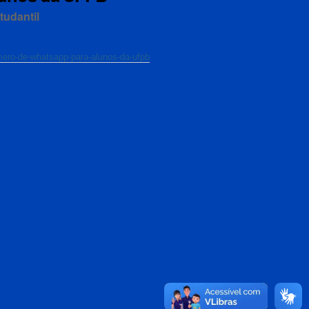
tudantil
umero-de-whatsapp-para-alunos-da-ufpb