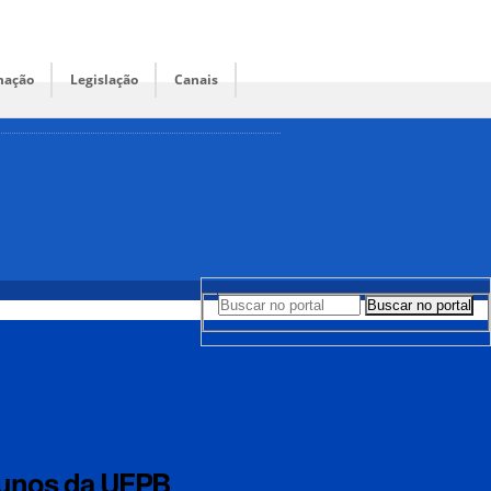
mação
Legislação
Canais
Buscar no portal
Buscar no portal
lunos da UFPB