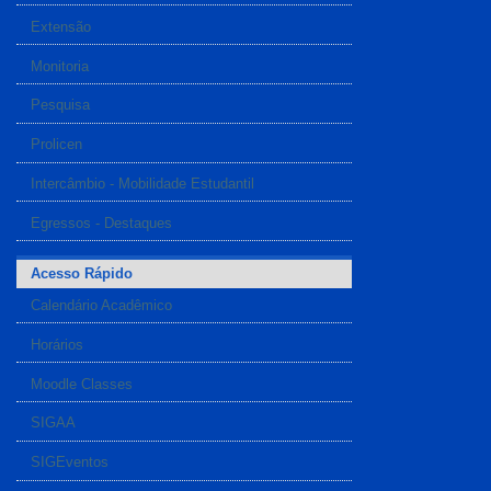
Extensão
Monitoria
Pesquisa
Prolicen
Intercâmbio - Mobilidade Estudantil
Egressos - Destaques
Acesso Rápido
Calendário Acadêmico
Horários
Moodle Classes
SIGAA
SIGEventos