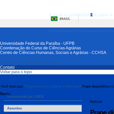
Ir para o conteúdo
1
Ir para 
BRASIL
Universidade Federal da Paraíba - UFPB
Coordenação do Curso de Ciências Agrárias
Centro de Ciências Humanas, Sociais e Agrárias - CCHSA
Twitter
YouTube
Facebook
Flickr
Contato
Voltar para o topo
Você está aqui:
Página Inicial
>
Contents
>
Notícias
>
Prape disponibiliza
Menu
Navegação
Desenvolvido por GWEB
Notícias
Assuntos
Prape d