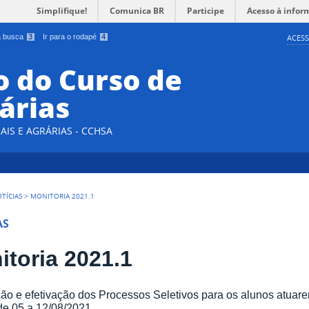
Simplifique!
Comunica BR
Participe
Acesso à infor
 a busca
3
Ir para o rodapé
4
ACESS
 do Curso de
árias
AIS E AGRÁRIAS - CCHSA
TÍCIAS
>
MONITORIA 2021.1
AS
itoria 2021.1
ão e efetivação dos Processos Seletivos para os alunos atuar
de 05 a 12/08/2021.