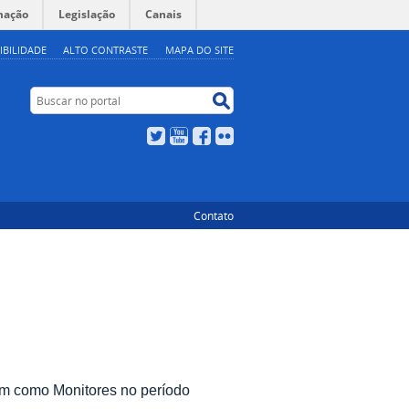
mação
Legislação
Canais
IBILIDADE
ALTO CONTRASTE
MAPA DO SITE
Buscar no portal
Buscar no portal
Twitter
YouTube
Facebook
Flickr
Contato
em como Monitores no período