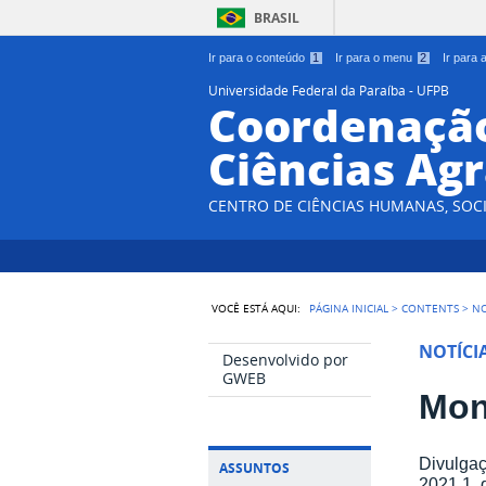
BRASIL
Ir para o conteúdo
1
Ir para o menu
2
Ir para
Universidade Federal da Paraíba - UFPB
Coordenação
Ciências Agr
CENTRO DE CIÊNCIAS HUMANAS, SOCI
VOCÊ ESTÁ AQUI:
PÁGINA INICIAL
>
CONTENTS
>
NO
NOTÍCI
Desenvolvido por
GWEB
Mon
Divulgaç
ASSUNTOS
2021.1, 