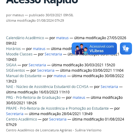
por
mateus
—
publicado
30/03/2021 09h58,
última modificação
01/08/2024 07h29
Calendário Acadêmico
—
por
mateus
— última modificação 27/05/2026
09h32
Horários
—
por
mateus
— última modificação 30/09/2025 11h45
Moodle Classes
—
por
Secretaria
— última modificação 08/07/2021
10h03
SIGAA
—
por
Secretaria
— última modificação 30/03/2021 15h20
SIGEventos
—
por
Secretaria
— última modificação 03/06/2021 11h04
Manual do Estudante
—
por
mateus
— última modificação 30/08/2022
13h23
NAE - Núcleo de Assistência Estudantil do CCHSA
—
por
Secretaria
—
última modificação 16/03/2023 11h10
PRG - Pró-Reitoria de Graduação
—
por
mateus
— última modificação
30/03/2021 18h26
PRAPE - Pró-Reitoria de Assistência e Promoção ao Estudante
—
por
Secretaria
— última modificação 28/04/2021 13h49
Centro Acadêmico
—
por
Secretaria
— última modificação 01/08/2024
07h29
Centro Acadêmico de Licenciatura Agrárias - Suênia Veríssimo