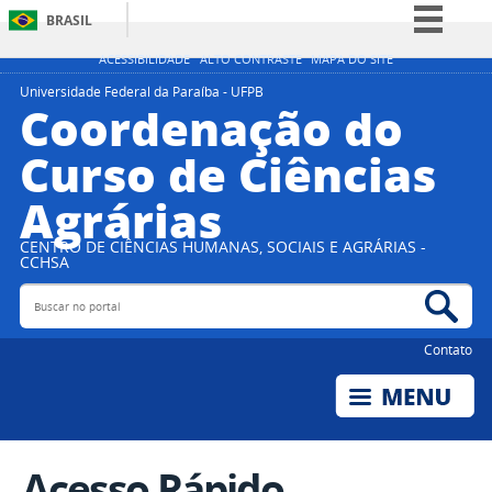
BRASIL
Simplifique!
ACESSIBILIDADE
ALTO CONTRASTE
MAPA DO SITE
Comunica BR
Universidade Federal da Paraíba - UFPB
Coordenação do
Participe
Curso de Ciências
Acesso à informação
Agrárias
Legislação
Canais
CENTRO DE CIÊNCIAS HUMANAS, SOCIAIS E AGRÁRIAS -
CCHSA
Buscar no portal
Bus
Contato
Acesso Rápido