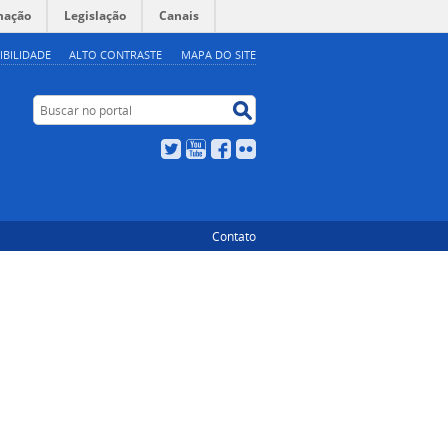
mação
Legislação
Canais
IBILIDADE
ALTO CONTRASTE
MAPA DO SITE
Buscar no portal
Buscar no portal
Twitter
YouTube
Facebook
Flickr
Contato