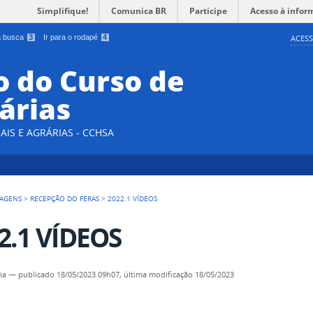
Simplifique!
Comunica BR
Participe
Acesso à infor
 a busca
3
Ir para o rodapé
4
ACESS
 do Curso de
árias
AIS E AGRÁRIAS - CCHSA
AGENS
>
RECEPÇÃO DO FERAS
>
2022.1 VÍDEOS
2.1 VÍDEOS
ia
—
publicado
18/05/2023 09h07,
última modificação
18/05/2023