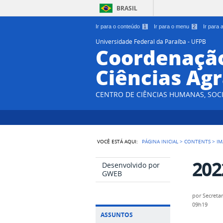
BRASIL
Ir para o conteúdo
1
Ir para o menu
2
Ir para
Universidade Federal da Paraíba - UFPB
Coordenação
Ciências Agr
CENTRO DE CIÊNCIAS HUMANAS, SOCI
VOCÊ ESTÁ AQUI:
PÁGINA INICIAL
>
CONTENTS
>
IM
202
Desenvolvido por
GWEB
por
Secretar
09h19
ASSUNTOS