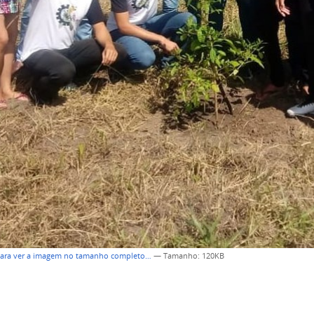
para ver a imagem no tamanho completo…
—
Tamanho
: 120KB