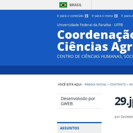
BRASIL
Ir para o conteúdo
1
Ir para o menu
2
Ir para
Universidade Federal da Paraíba - UFPB
Coordenação
Ciências Agr
CENTRO DE CIÊNCIAS HUMANAS, SOCI
VOCÊ ESTÁ AQUI:
PÁGINA INICIAL
>
CONTENTS
>
IM
29.
Desenvolvido por
GWEB
por
Secretar
ASSUNTOS