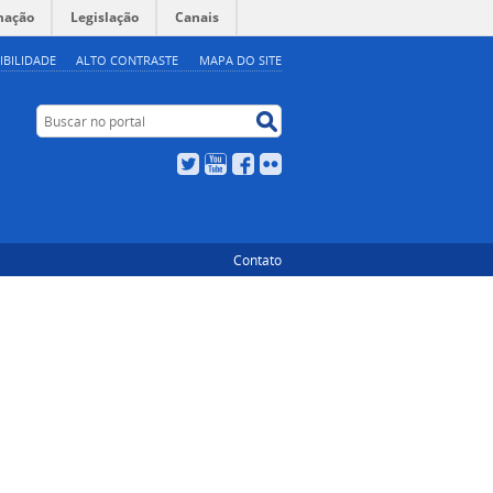
mação
Legislação
Canais
IBILIDADE
ALTO CONTRASTE
MAPA DO SITE
Buscar no portal
Buscar no portal
Twitter
YouTube
Facebook
Flickr
Contato