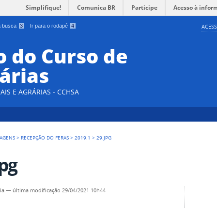
Simplifique!
Comunica BR
Participe
Acesso à infor
 a busca
3
Ir para o rodapé
4
ACESS
 do Curso de
árias
AIS E AGRÁRIAS - CCHSA
AGENS
>
RECEPÇÃO DO FERAS
>
2019.1
>
29.JPG
jpg
ia
—
última modificação
29/04/2021 10h44