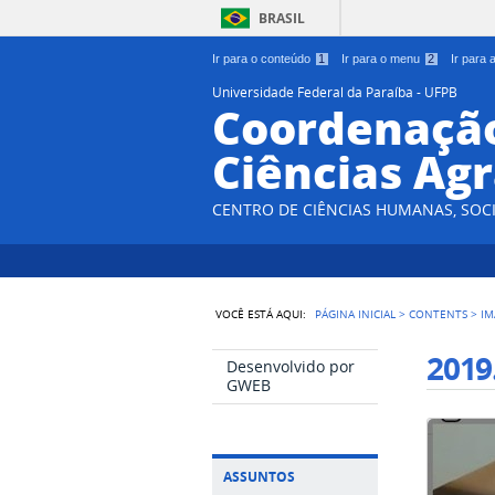
BRASIL
Ir para o conteúdo
1
Ir para o menu
2
Ir para
Universidade Federal da Paraíba - UFPB
Coordenação
Ciências Agr
CENTRO DE CIÊNCIAS HUMANAS, SOCI
VOCÊ ESTÁ AQUI:
PÁGINA INICIAL
>
CONTENTS
>
IM
2019
Desenvolvido por
GWEB
ASSUNTOS