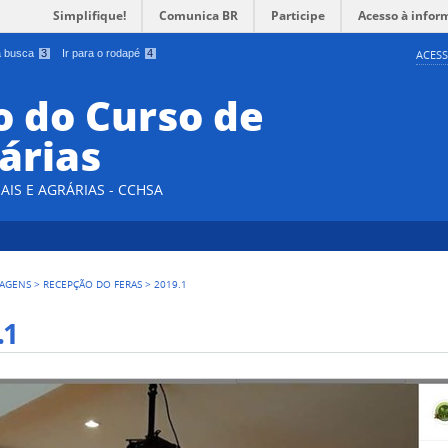
Simplifique!
Comunica BR
Participe
Acesso à infor
 a busca
3
Ir para o rodapé
4
ACESS
 do Curso de
árias
AIS E AGRÁRIAS - CCHSA
AGENS
>
RECEPÇÃO DO FERAS
>
2019.1
.1