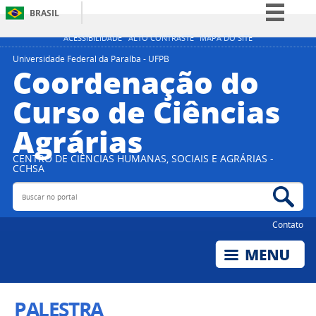
BRASIL
Simplifique!
ACESSIBILIDADE
ALTO CONTRASTE
MAPA DO SITE
Comunica BR
Universidade Federal da Paraíba - UFPB
Coordenação do
Participe
Curso de Ciências
Acesso à informação
Agrárias
Legislação
Canais
CENTRO DE CIÊNCIAS HUMANAS, SOCIAIS E AGRÁRIAS -
CCHSA
Buscar no portal
Bus
Contato
PALESTRA