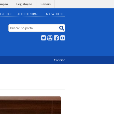
mação
Legislação
Canais
IBILIDADE
ALTO CONTRASTE
MAPA DO SITE
Buscar no portal
Buscar no portal
Twitter
YouTube
Facebook
Flickr
Contato