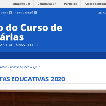
Simplifique!
Comunica BR
Participe
Acesso à infor
 a busca
3
Ir para o rodapé
4
ACESS
 do Curso de
árias
AIS E AGRÁRIAS - CCHSA
AGENS
>
HORTAS EDUCATIVAS_2020
AS EDUCATIVAS_2020