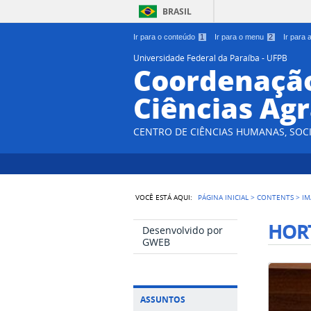
BRASIL
Ir para o conteúdo
1
Ir para o menu
2
Ir para
Universidade Federal da Paraíba - UFPB
Coordenação
Ciências Agr
CENTRO DE CIÊNCIAS HUMANAS, SOCI
VOCÊ ESTÁ AQUI:
PÁGINA INICIAL
>
CONTENTS
>
IM
HORT
Desenvolvido por
GWEB
ASSUNTOS