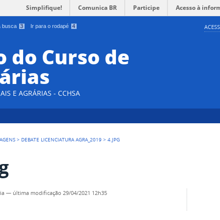
Simplifique!
Comunica BR
Participe
Acesso à infor
 a busca
3
Ir para o rodapé
4
ACESS
 do Curso de
árias
AIS E AGRÁRIAS - CCHSA
AGENS
>
DEBATE LICENCIATURA AGRA_2019
>
4.JPG
pg
ia
—
última modificação
29/04/2021 12h35