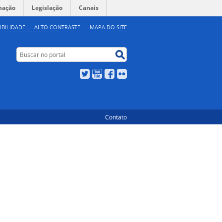
mação
Legislação
Canais
IBILIDADE
ALTO CONTRASTE
MAPA DO SITE
Buscar no portal
Buscar no portal
Twitter
YouTube
Facebook
Flickr
Contato