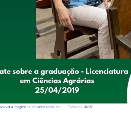
para ver a imagem no tamanho completo…
—
Tamanho
: 88KB