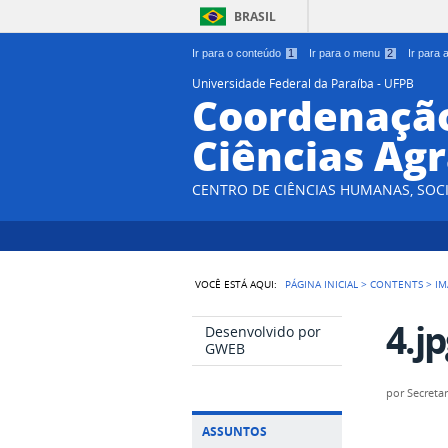
BRASIL
Ir para o conteúdo
1
Ir para o menu
2
Ir para
Universidade Federal da Paraíba - UFPB
Coordenação
Ciências Agr
CENTRO DE CIÊNCIAS HUMANAS, SOCI
VOCÊ ESTÁ AQUI:
PÁGINA INICIAL
>
CONTENTS
>
IM
4.j
Desenvolvido por
GWEB
por
Secretar
ASSUNTOS