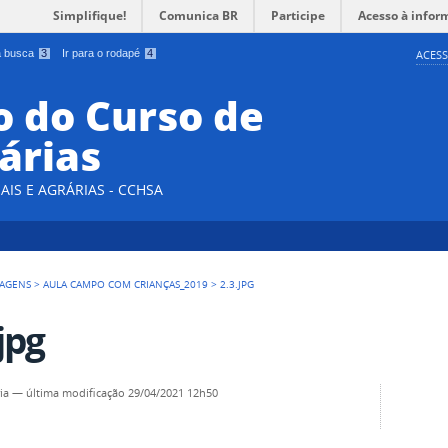
Simplifique!
Comunica BR
Participe
Acesso à infor
 a busca
3
Ir para o rodapé
4
ACESS
 do Curso de
árias
AIS E AGRÁRIAS - CCHSA
AGENS
>
AULA CAMPO COM CRIANÇAS_2019
>
2.3.JPG
jpg
ia
—
última modificação
29/04/2021 12h50