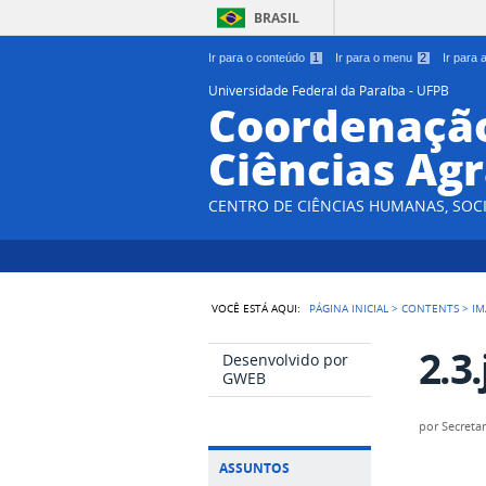
BRASIL
Ir para o conteúdo
1
Ir para o menu
2
Ir para
Universidade Federal da Paraíba - UFPB
Coordenação
Ciências Agr
CENTRO DE CIÊNCIAS HUMANAS, SOCI
VOCÊ ESTÁ AQUI:
PÁGINA INICIAL
>
CONTENTS
>
IM
2.3.
Desenvolvido por
GWEB
por
Secretar
ASSUNTOS