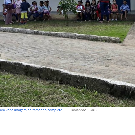
para ver a imagem no tamanho completo…
—
Tamanho
: 137KB