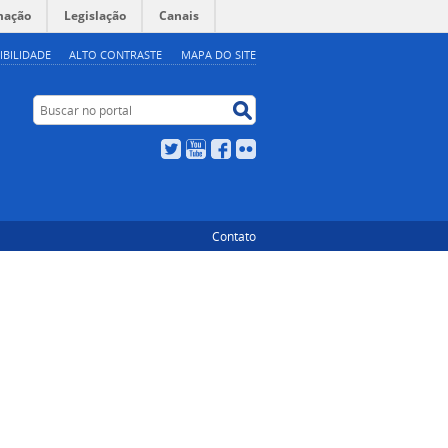
mação
Legislação
Canais
IBILIDADE
ALTO CONTRASTE
MAPA DO SITE
Buscar no portal
Buscar no portal
Twitter
YouTube
Facebook
Flickr
Contato